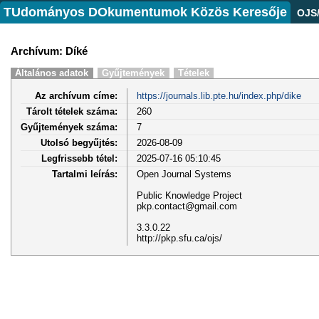
TUdományos DOkumentumok Közös Keresője
OJS
Archívum: Díké
Általános adatok
Gyűjtemények
Tételek
Az archívum címe:
https://journals.lib.pte.hu/index.php/dike
Tárolt tételek száma:
260
Gyűjtemények száma:
7
Utolsó begyűjtés:
2026-08-09
Legfrissebb tétel:
2025-07-16 05:10:45
Tartalmi leírás:
Open Journal Systems
Public Knowledge Project
pkp.contact@gmail.com
3.3.0.22
http://pkp.sfu.ca/ojs/