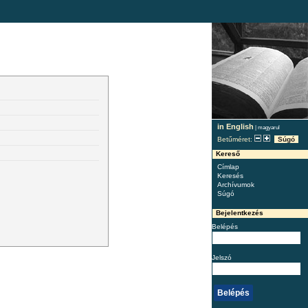
in English
|
magyarul
Betűméret:
Súgó
Kereső
Címlap
Keresés
Archívumok
Súgó
Bejelentkezés
Belépés
Jelszó