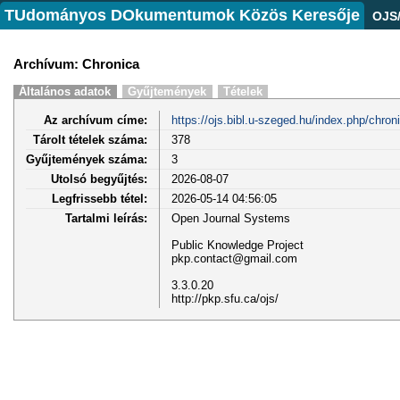
TUdományos DOkumentumok Közös Keresője
OJS
Archívum: Chronica
Általános adatok
Gyűjtemények
Tételek
Az archívum címe:
https://ojs.bibl.u-szeged.hu/index.php/chron
Tárolt tételek száma:
378
Gyűjtemények száma:
3
Utolsó begyűjtés:
2026-08-07
Legfrissebb tétel:
2026-05-14 04:56:05
Tartalmi leírás:
Open Journal Systems
Public Knowledge Project
pkp.contact@gmail.com
3.3.0.20
http://pkp.sfu.ca/ojs/