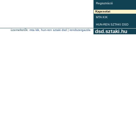
Regisztráció
Kapcsolat
MTA KIK
HUN-REN SZTAKI DSD
üzemeltetők:
mta kik
,
hun-ren sztaki dsd
|
rendszergazda
dsd.sztaki.hu