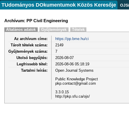
TUdományos DOkumentumok Közös Keresője
OJS
Archívum: PP Civil Engineering
Általános adatok
Gyűjtemények
Tételek
Az archívum címe:
https://pp.bme.hu/ci
Tárolt tételek száma:
2149
Gyűjtemények száma:
7
Utolsó begyűjtés:
2026-08-07
Legfrissebb tétel:
2026-08-06 05:18:19
Tartalmi leírás:
Open Journal Systems
Public Knowledge Project
pkp.contact@gmail.com
3.3.0.15
http://pkp.sfu.ca/ojs/