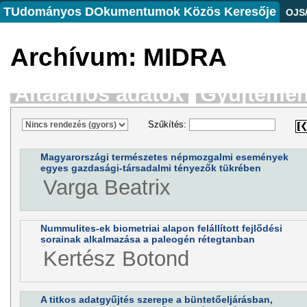
TUdományos DOkumentumok Közös Keresője
OJS
Archívum: MIDRA
Általános adatok
Gyűjtemé
Szűkítés:
Magyarországi természetes népmozgalmi események
egyes gazdasági-társadalmi tényezők tükrében
Varga Beatrix
Nummulites-ek biometriai alapon felállított fejlődési
sorainak alkalmazása a paleogén rétegtanban
Kertész Botond
A titkos adatgyűjtés szerepe a büntetőeljárásban,