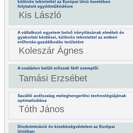
különös tekintettel az Európai Unió keretében
folytatott együttműködésre
Kis László
A vállalkozó egyetem belső irányításának elméleti és
gyakorlati kérdései, különös tekintettel az emberi
erőforrás-gazdálkodás területére
Koleszár Ágnes
A családon belüli erőszak férfi szereplői
Tamási Erzsébet
Saválló acélszalag meleghengerlési technológiájának
optimalizálása
Tóth János
Diszkrimináció és kisebbségvédelem az Európai
Unióban