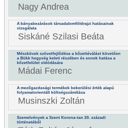
Nagy Andrea
A bányabezárások társadalomföldrajzi hatásainak
vizsgálata
Siskáné Szilasi Beáta
Mészkövek szövetfejlődése a kőzettéválást követően
a Bükk hegység keleti részében és ennek hatása a
kőzetfelület oldódására
Mádai Ferenc
A mezőgazdasági termékek bekerülési érték alapú
folyamatorientált költségszámítása
Musinszki Zoltán
Szemelvények a Szent Korona-tan 20. századi
történetéből