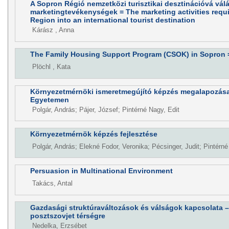
A Sopron Régió nemzetközi turisztikai desztinációvá vá
marketingtevékenységek = The marketing activities requi
Region into an international tourist destination
Kárász , Anna
The Family Housing Support Program (CSOK) in Sopron 
Plöchl , Kata
Környezetmérnöki ismeretmegújító képzés megalapozás
Egyetemen
Polgár, András; Pájer, József; Pintérné Nagy, Edit
Környezetmérnök képzés fejlesztése
Polgár, András; Elekné Fodor, Veronika; Pécsinger, Judit; Pintérné
Persuasion in Multinational Environment
Takács, Antal
Gazdasági struktúraváltozások és válságok kapcsolata – 
posztszovjet térségre
Nedelka, Erzsébet