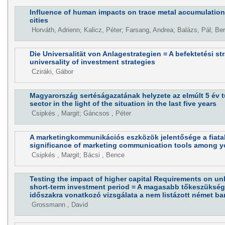
Influence of human impacts on trace metal accumulation 
cities
Horváth, Adrienn; Kalicz, Péter; Farsang, Andrea; Balázs, Pál; Ber
Die Universalität von Anlagestrategien = A befektetési st
universality of investment strategies
Cziráki, Gábor
Magyarország sertéságazatának helyzete az elmúlt 5 év 
sector in the light of the situation in the last five years
Csipkés , Margit; Gáncsos , Péter
A marketingkommunikációs eszközök jelentősége a fiata
significance of marketing communication tools among 
Csipkés , Margit; Bácsi , Bence
Testing the impact of higher capital Requirements on un
short-term investment period = A magasabb tőkeszükségle
időszakra vonatkozó vizsgálata a nem listázott német b
Grossmann , David