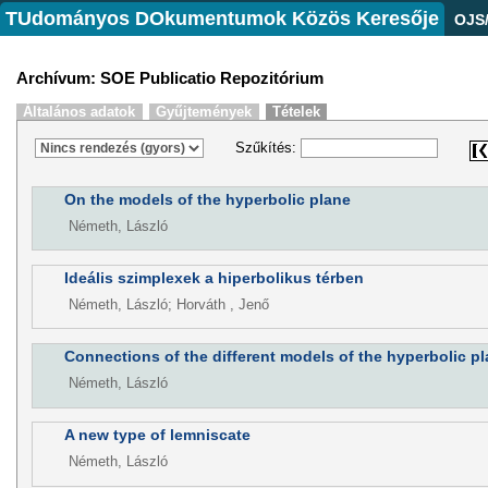
TUdományos DOkumentumok Közös Keresője
OJS
Archívum: SOE Publicatio Repozitórium
Általános adatok
Gyűjtemények
Tételek
Szűkítés:
On the models of the hyperbolic plane
Németh, László
Ideális szimplexek a hiperbolikus térben
Németh, László; Horváth , Jenő
Connections of the different models of the hyperbolic p
Németh, László
A new type of lemniscate
Németh, László