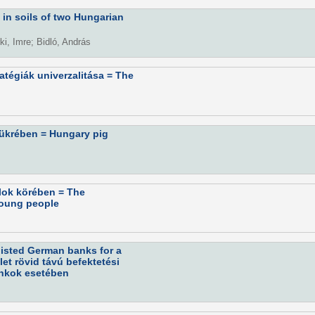
in soils of two Hungarian
ki, Imre; Bidló, András
ratégiák univerzalitása = The
tükrében = Hungary pig
lok körében = The
young people
listed German banks for a
t rövid távú befektetési
ankok esetében