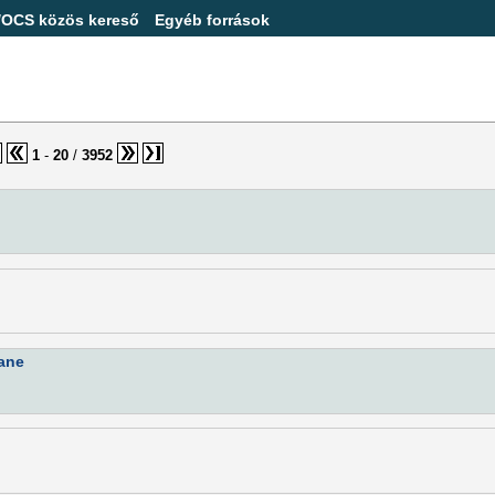
/OCS közös kereső
Egyéb források
1
-
20
/
3952
lane