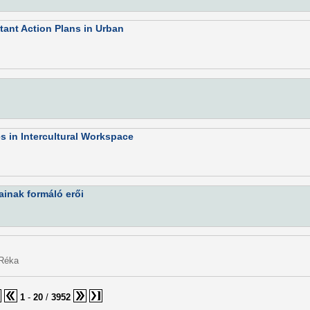
tant Action Plans in Urban
es in Intercultural Workspace
ainak formáló erői
 Réka
1
-
20
/
3952