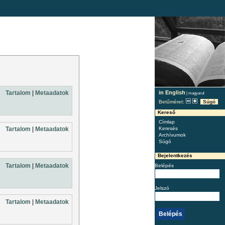
in English
Tartalom
|
Metaadatok
|
magyarul
Betűméret:
Súgó
Kereső
Címlap
Keresés
Tartalom
|
Metaadatok
Archívumok
Súgó
Bejelentkezés
Tartalom
|
Metaadatok
Belépés
Jelszó
Tartalom
|
Metaadatok