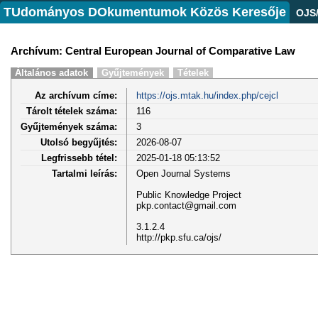
TUdományos DOkumentumok Közös Keresője
OJS
Archívum: Central European Journal of Comparative Law
Általános adatok
Gyűjtemények
Tételek
Az archívum címe:
https://ojs.mtak.hu/index.php/cejcl
Tárolt tételek száma:
116
Gyűjtemények száma:
3
Utolsó begyűjtés:
2026-08-07
Legfrissebb tétel:
2025-01-18 05:13:52
Tartalmi leírás:
Open Journal Systems
Public Knowledge Project
pkp.contact@gmail.com
3.1.2.4
http://pkp.sfu.ca/ojs/