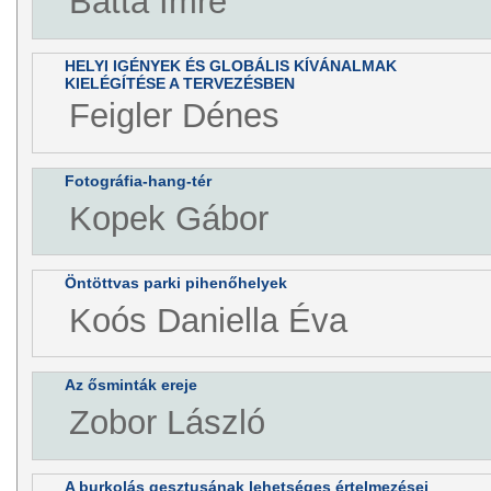
Batta Imre
HELYI IGÉNYEK ÉS GLOBÁLIS KÍVÁNALMAK
KIELÉGÍTÉSE A TERVEZÉSBEN
Feigler Dénes
Fotográfia-hang-tér
Kopek Gábor
Öntöttvas parki pihenőhelyek
Koós Daniella Éva
Az ősminták ereje
Zobor László
A burkolás gesztusának lehetséges értelmezései