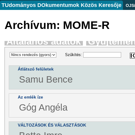
TUdományos DOkumentumok Közös Keresője
OJS
Archívum: MOME-R
Általános adatok
Gyűjtemé
Szűkítés:
Átlátszó felületek
Samu Bence
Az emlék íze
Góg Angéla
VÁLTOZÁSOK ÉS VÁLASZTÁSOK