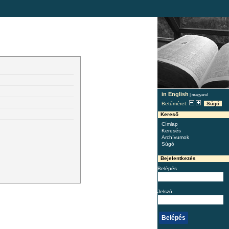
in English
|
magyarul
Betűméret:
Súgó
Kereső
Címlap
Keresés
Archívumok
Súgó
Bejelentkezés
Belépés
Jelszó