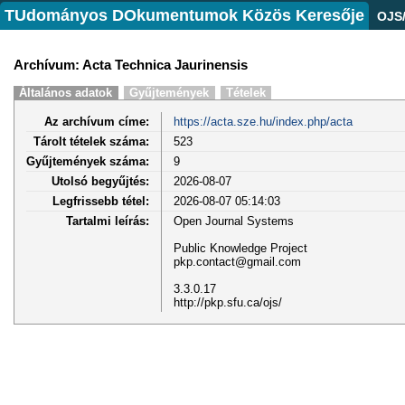
TUdományos DOkumentumok Közös Keresője
OJS
Archívum: Acta Technica Jaurinensis
Általános adatok
Gyűjtemények
Tételek
Az archívum címe:
https://acta.sze.hu/index.php/acta
Tárolt tételek száma:
523
Gyűjtemények száma:
9
Utolsó begyűjtés:
2026-08-07
Legfrissebb tétel:
2026-08-07 05:14:03
Tartalmi leírás:
Open Journal Systems
Public Knowledge Project
pkp.contact@gmail.com
3.3.0.17
http://pkp.sfu.ca/ojs/