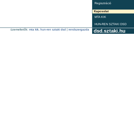
Regisztráció
Kapcsolat
MTA KIK
HUN-REN SZTAKI DSD
üzemeltetők:
mta kik
,
hun-ren sztaki dsd
|
rendszergazda
dsd.sztaki.hu