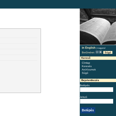
in English
|
magyarul
Betűméret:
Súgó
Kereső
Címlap
Keresés
Archívumok
Súgó
Bejelentkezés
Belépés
Jelszó