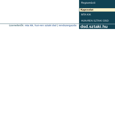
Regisztráció
Kapcsolat
MTA KIK
HUN-REN SZTAKI DSD
üzemeltetők:
mta kik
,
hun-ren sztaki dsd
|
rendszergazda
dsd.sztaki.hu