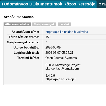
TUdományos DOkumentumok Közös Keresője
OJS
Archívum: Slavica
Általános adatok
Gyűjtemények
Tételek
Az archívum címe:
https://ojs.lib.unideb.hu/slavica
Tárolt tételek száma:
159
Gyűjtemények száma:
7
Utolsó begyűjtés:
2026-08-09
Legfrissebb tétel:
2026-07-07 05:24:21
Tartalmi leírás:
Open Journal Systems
Public Knowledge Project
pkp.contact@gmail.com
3.4.0.9
https://pkp.sfu.ca/ojs/