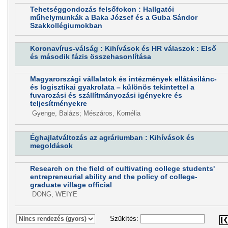
Tehetséggondozás felsőfokon : Hallgatói
műhelymunkák a Baka József és a Guba Sándor
Szakkollégiumokban
Koronavírus-válság : Kihívások és HR válaszok : Első
és második fázis összehasonlítása
Magyarországi vállalatok és intézmények ellátásilánc-
és logisztikai gyakrolata – különös tekintettel a
fuvarozási és szállítmányozási igényekre és
teljesítményekre
Gyenge, Balázs; Mészáros, Kornélia
Éghajlatváltozás az agráriumban : Kihívások és
megoldások
Research on the field of cultivating college students'
entrepreneurial ability and the policy of college-
graduate village official
DONG, WEIYE
Szűkítés: