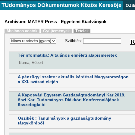
TUdományos DOkumentumok Közös Keresője
OJS
Archívum: MATER Press - Egyetemi Kiadványok
Általános adatok
Gyűjtemények
Tételek
Szűkítés:
Térinformatika: Általános elméleti alapismeretek
Barna, Róbert
A pénzügyi szektor aktuális kérdései Magyarországon
a XXI. század elején
A Kaposvári Egyetem Gazdaságtudományi Kar 2019.
őszi Kari Tudományos Diákköri Konferenciájának
összefoglalói
Őszikék : Tanulmányok a gazdaságtudomány
tárgyköréből