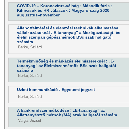
COVID-19 – Koronavírus-válság : Második fázis :
Kihívások és HR válaszok : Magyarország 2020
augusztus–november
Állapotfelmérési és elemzési technikák alkalmazása
vállalkozásoknál : E-tananyag” a Mezőgazdasági- és
élelmiszeripari gépészmérnök BSc szak hallgatói
számára
Berke, Szilárd
Termékminőség és márkázás élelmiszereknél : „E-
tananyag” az Élelmiszermérnök BSc szak hallgatói
számára
Berke, Szilárd
Üzleti kommunikáció : Egyetemi jegyzet
Berke, Szilárd
A bankrendszer működése : „E-tananyag” az
Állattenyésztő mérnök (MA) szak hallgatói számára
Varga, József