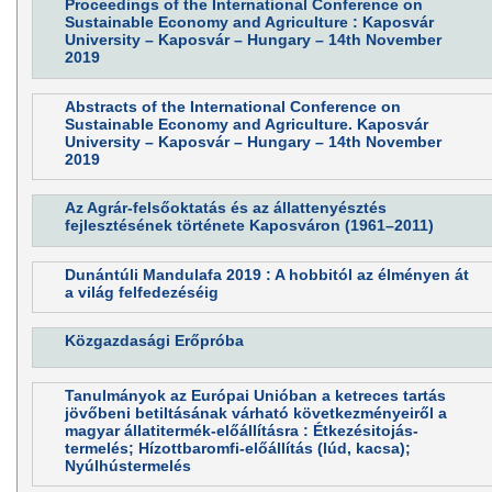
Proceedings of the International Conference on
Sustainable Economy and Agriculture : Kaposvár
University – Kaposvár – Hungary – 14th November
2019
Abstracts of the International Conference on
Sustainable Economy and Agriculture. Kaposvár
University – Kaposvár – Hungary – 14th November
2019
Az Agrár-felsőoktatás és az állattenyésztés
fejlesztésének története Kaposváron (1961–2011)
Dunántúli Mandulafa 2019 : A hobbitól az élményen át
a világ felfedezéséig
Közgazdasági Erőpróba
Tanulmányok az Európai Unióban a ketreces tartás
jövőbeni betiltásának várható következményeiről a
magyar állatitermék-előállításra : Étkezésitojás-
termelés; Hízottbaromfi-előállítás (lúd, kacsa);
Nyúlhústermelés