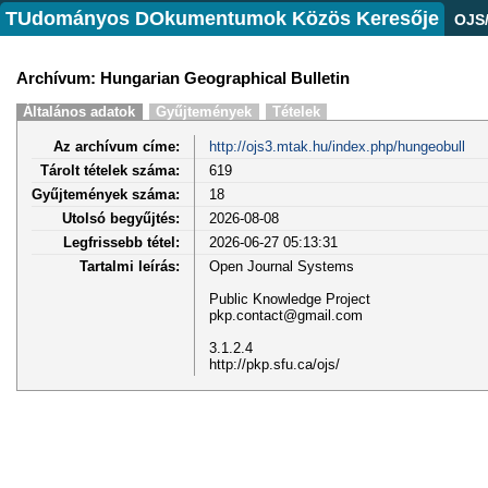
TUdományos DOkumentumok Közös Keresője
OJS
Archívum: Hungarian Geographical Bulletin
Általános adatok
Gyűjtemények
Tételek
Az archívum címe:
http://ojs3.mtak.hu/index.php/hungeobull
Tárolt tételek száma:
619
Gyűjtemények száma:
18
Utolsó begyűjtés:
2026-08-08
Legfrissebb tétel:
2026-06-27 05:13:31
Tartalmi leírás:
Open Journal Systems
Public Knowledge Project
pkp.contact@gmail.com
3.1.2.4
http://pkp.sfu.ca/ojs/