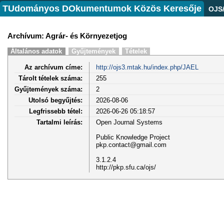
TUdományos DOkumentumok Közös Keresője
OJS
Archívum: Agrár- és Környezetjog
Általános adatok
Gyűjtemények
Tételek
Az archívum címe:
http://ojs3.mtak.hu/index.php/JAEL
Tárolt tételek száma:
255
Gyűjtemények száma:
2
Utolsó begyűjtés:
2026-08-06
Legfrissebb tétel:
2026-06-26 05:18:57
Tartalmi leírás:
Open Journal Systems
Public Knowledge Project
pkp.contact@gmail.com
3.1.2.4
http://pkp.sfu.ca/ojs/