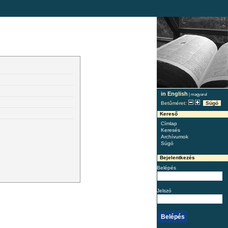
in English
|
magyarul
Betűméret:
Súgó
Kereső
Címlap
Keresés
Archívumok
Súgó
Bejelentkezés
Belépés
Jelszó