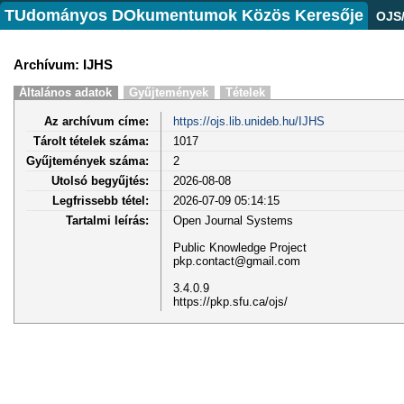
TUdományos DOkumentumok Közös Keresője
OJS
Archívum: IJHS
Általános adatok
Gyűjtemények
Tételek
Az archívum címe:
https://ojs.lib.unideb.hu/IJHS
Tárolt tételek száma:
1017
Gyűjtemények száma:
2
Utolsó begyűjtés:
2026-08-08
Legfrissebb tétel:
2026-07-09 05:14:15
Tartalmi leírás:
Open Journal Systems
Public Knowledge Project
pkp.contact@gmail.com
3.4.0.9
https://pkp.sfu.ca/ojs/