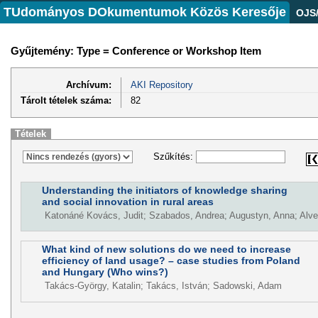
TUdományos DOkumentumok Közös Keresője
OJS
Gyűjtemény: Type = Conference or Workshop Item
Archívum:
AKI Repository
Tárolt tételek száma:
82
Tételek
Szűkítés:
Understanding the initiators of knowledge sharing
and social innovation in rural areas
Katonáné Kovács, Judit; Szabados, Andrea; Augustyn, Anna; Alve
What kind of new solutions do we need to increase
efficiency of land usage? – case studies from Poland
and Hungary (Who wins?)
Takács-György, Katalin; Takács, István; Sadowski, Adam