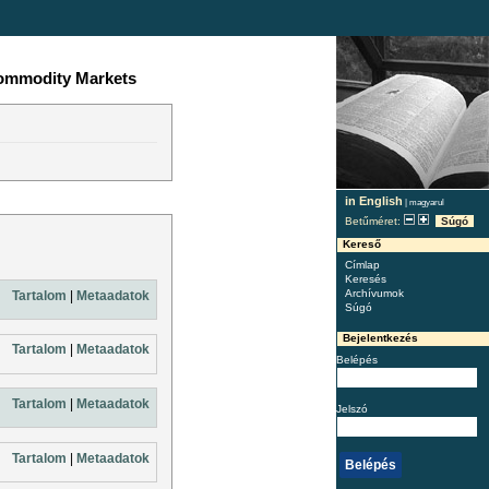
Commodity Markets
in English
|
magyarul
Betűméret:
Súgó
Kereső
Címlap
Keresés
Archívumok
Tartalom
|
Metaadatok
Súgó
Bejelentkezés
Tartalom
|
Metaadatok
Belépés
Tartalom
|
Metaadatok
Jelszó
Tartalom
|
Metaadatok