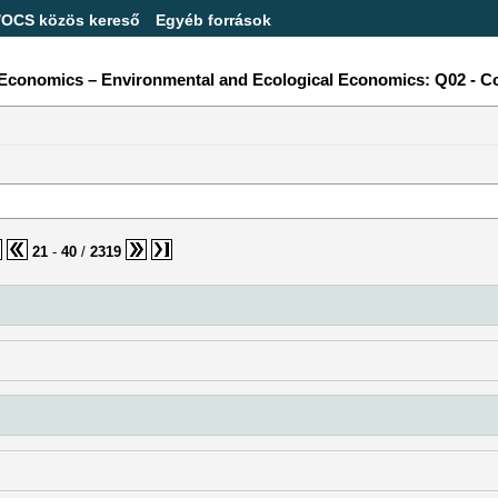
/OCS közös kereső
Egyéb források
e Economics – Environmental and Ecological Economics: Q02 - 
21
-
40
/
2319