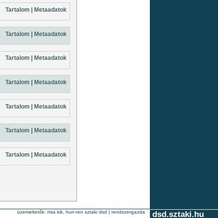
Tartalom
|
Metaadatok
Tartalom
|
Metaadatok
Tartalom
|
Metaadatok
Tartalom
|
Metaadatok
Tartalom
|
Metaadatok
Tartalom
|
Metaadatok
Tartalom
|
Metaadatok
üzemeltetők:
mta kik
,
hun-ren sztaki dsd
|
rendszergazda
dsd.sztaki.hu