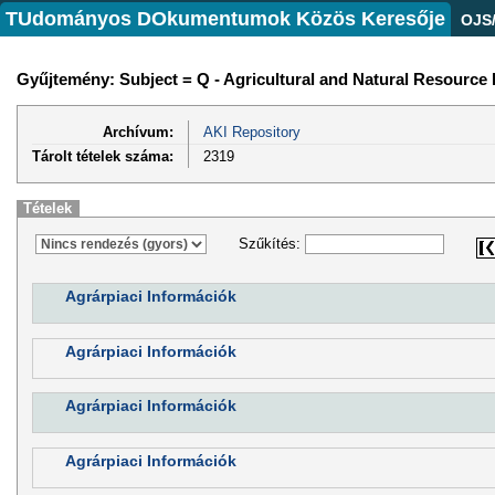
TUdományos DOkumentumok Közös Keresője
OJS
Gyűjtemény: Subject = Q - Agricultural and Natural Resourc
Archívum:
AKI Repository
Tárolt tételek száma:
2319
Tételek
Szűkítés:
Agrárpiaci Információk
Agrárpiaci Információk
Agrárpiaci Információk
Agrárpiaci Információk