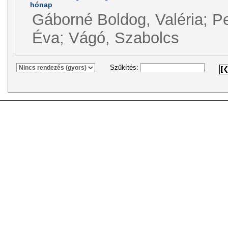
hónap
Gáborné Boldog, Valéria; P
Éva; Vágó, Szabolcs
Szűkítés: