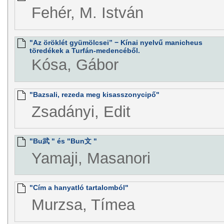
Fehér, M. István
"Az öröklét gyümölcsei” − Kínai nyelvű manicheus
töredékek a Turfán-medencéből.
Kósa, Gábor
"Bazsali, rezeda meg kisasszonycipő"
Zsadányi, Edit
"Bu武 " és "Bun文 "
Yamaji, Masanori
"Cím a hanyatló tartalomból"
Murzsa, Tímea