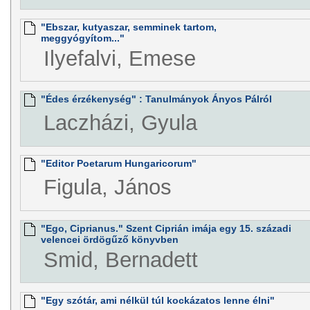
"Ebszar, kutyaszar, semminek tartom,
meggyógyítom..."
Ilyefalvi, Emese
"Édes érzékenység" : Tanulmányok Ányos Pálról
Laczházi, Gyula
"Editor Poetarum Hungaricorum"
Figula, János
"Ego, Ciprianus." Szent Ciprián imája egy 15. századi
velencei ördögűző könyvben
Smid, Bernadett
"Egy szótár, ami nélkül túl kockázatos lenne élni"