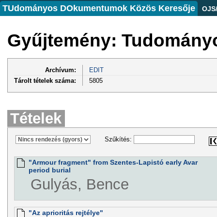
TUdományos DOkumentumok Közös Keresője
OJS
Gyűjtemény: Tudományo
Archívum:
EDIT
Tárolt tételek száma:
5805
Tételek
Szűkítés:
"Armour fragment" from Szentes-Lapistó early Avar
period burial
Gulyás, Bence
"Az aprioritás rejtélye"