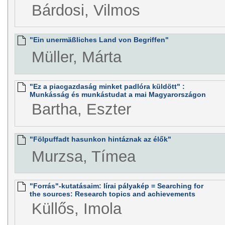
Bárdosi, Vilmos
"Ein unermäßliches Land von Begriffen"
Müller, Márta
"Ez a piacgazdaság minket padlóra küldött" :
Munkásság és munkástudat a mai Magyarországon
Bartha, Eszter
"Fölpuffadt hasunkon hintáznak az élők"
Murzsa, Tímea
"Forrás"-kutatásaim: lírai pályakép = Searching for
the sources: Research topics and achievements
Küllős, Imola