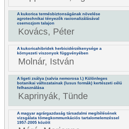
A kukorica termésbiztonságának növelése
agrotechnikai tényezők racionalizálásával
csernozjom talajon
Kovács, Péter
A kukoricahibridek herbicidérzékenysége a
környezeti viszonyok függvényében
Molnár, István
A ligeti zsálya (salvia nemorosa l.) Különleges
botanikai változatainak (lusus formák) kertészeti célú
felhasználása
Kaprinyák, Tünde
A magyar agrárgazdaság társadalmi megítélésének
vizsgálata tömegkommunkációs tartalomelemzéssel
1957-2005 között