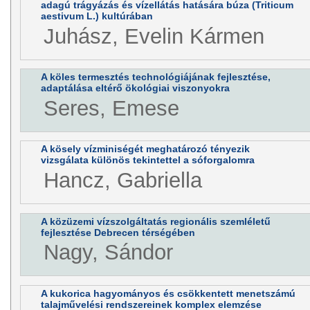
adagú trágyázás és vízellátás hatására búza (Triticum
aestivum L.) kultúrában
Juhász, Evelin Kármen
A köles termesztés technológiájának fejlesztése,
adaptálása eltérő ökológiai viszonyokra
Seres, Emese
A kösely vízminiségét meghatározó tényezik
vizsgálata különös tekintettel a sóforgalomra
Hancz, Gabriella
A közüzemi vízszolgáltatás regionális szemléletű
fejlesztése Debrecen térségében
Nagy, Sándor
A kukorica hagyományos és csökkentett menetszámú
talajművelési rendszereinek komplex elemzése