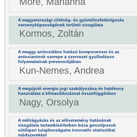
Móré, Marianna
A magyarországi zöldség- és gyümölcsfeldolgozás
versenyképességének területi vizsgálata
Kormos, Zoltán
A meggy antioxidáns hatású komponensei és az
antocianinok szerepe a szervezet gyulladásos
folyamatainak prevenciójában
Kun-Nemes, Andrea
A megújuló energia jogi szabályozása és hatékony
használata a klímaváltozással összefüggésben
Nagy, Orsolya
A műtrágyázás és az elővetemény hatásának
vizsgálata tartamkísérletben búza genotípusok
sütőipari tulajdonságaira innovatív statisztikai
módszerekkel