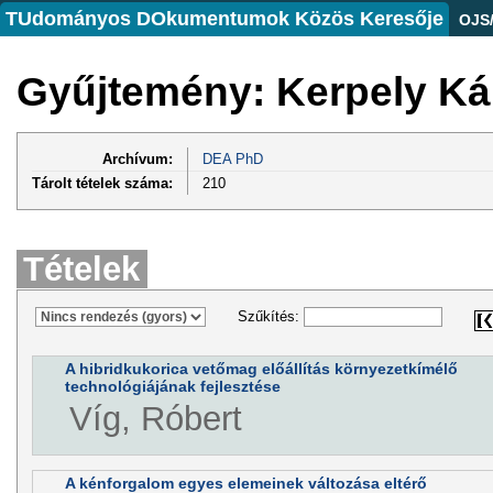
TUdományos DOkumentumok Közös Keresője
OJS
Gyűjtemény: Kerpely Ká
Archívum:
DEA PhD
Tárolt tételek száma:
210
Tételek
Szűkítés:
A hibridkukorica vetőmag előállítás környezetkímélő
technológiájának fejlesztése
Víg, Róbert
A kénforgalom egyes elemeinek változása eltérő