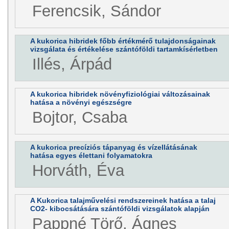
Ferencsik, Sándor
A kukorica hibridek főbb értékmérő tulajdonságainak
vizsgálata és értékelése szántóföldi tartamkísérletben
Illés, Árpád
A kukorica hibridek növényfiziológiai változásainak
hatása a növényi egészségre
Bojtor, Csaba
A kukorica precíziós tápanyag és vízellátásának
hatása egyes élettani folyamatokra
Horváth, Éva
A Kukorica talajművelési rendszereinek hatása a talaj
CO2- kibocsátására szántóföldi vizsgálatok alapján
Pappné Törő, Ágnes