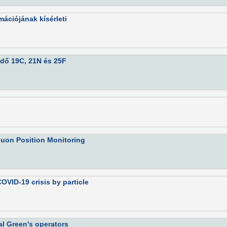
ciójának kísérleti
edő 19C, 21N és 25F
 Muon Position Monitoring
OVID-19 crisis by particle
l Green's operators