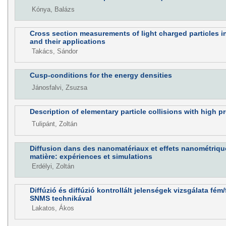
Kónya, Balázs
Cross section measurements of light charged particles i
and their applications
Takács, Sándor
Cusp-conditions for the energy densities
Jánosfalvi, Zsuzsa
Description of elementary particle collisions with high p
Tulipánt, Zoltán
Diffusion dans des nanomatériaux et effets nanométrique
matière: expériences et simulations
Erdélyi, Zoltán
Diffúzió és diffúzió kontrollált jelenségek vizsgálata fé
SNMS technikával
Lakatos, Ákos