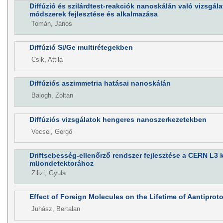
Diffúzió és szilárdtest-reakciók nanoskálán való vizsgál
módszerek fejlesztése és alkalmazása
Tomán, János
Diffúzió Si/Ge multirétegekben
Csik, Attila
Diffúziós aszimmetria hatásai nanoskálán
Balogh, Zoltán
Diffúziós vizsgálatok hengeres nanoszerkezetekben
Vecsei, Gergő
Driftsebesség-ellenőrző rendszer fejlesztése a CERN L3 
müondetektorához
Zilizi, Gyula
Effect of Foreign Molecules on the Lifetime of Aantipro
Juhász, Bertalan