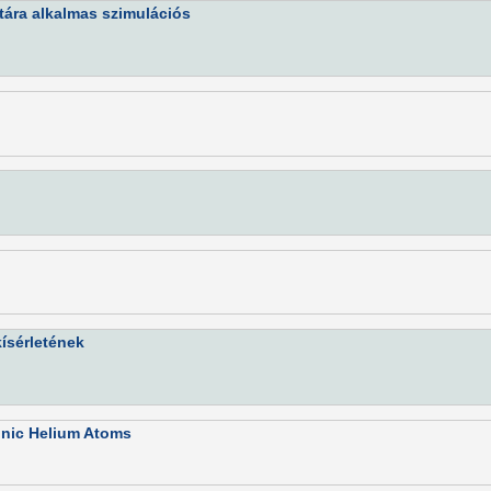
atára alkalmas szimulációs
kísérletének
tonic Helium Atoms