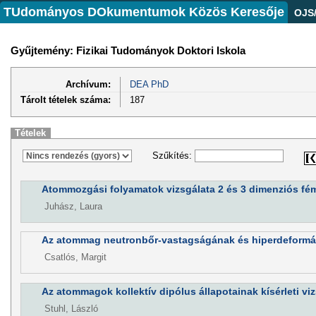
TUdományos DOkumentumok Közös Keresője
OJS
Gyűjtemény: Fizikai Tudományok Doktori Iskola
Archívum:
DEA PhD
Tárolt tételek száma:
187
Tételek
Szűkítés:
Atommozgási folyamatok vizsgálata 2 és 3 dimenziós fé
Juhász, Laura
Az atommag neutronbőr-vastagságának és hiperdeformáci
Csatlós, Margit
Az atommagok kollektív dipólus állapotainak kísérleti vi
Stuhl, László