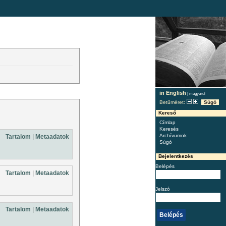
in English
|
magyarul
Betűméret:
Súgó
Kereső
Címlap
Keresés
Archívumok
Tartalom
|
Metaadatok
Súgó
Bejelentkezés
Belépés
Tartalom
|
Metaadatok
Jelszó
Tartalom
|
Metaadatok