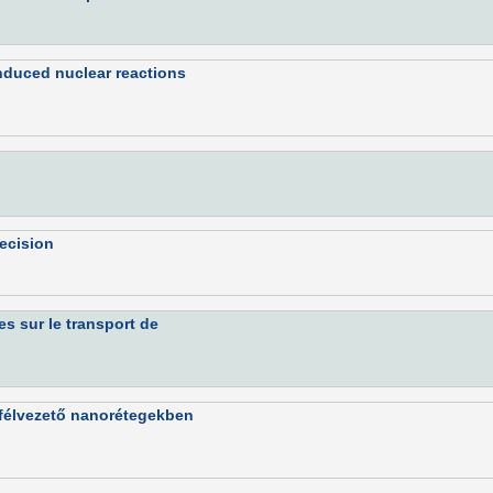
nduced nuclear reactions
recision
s sur le transport de
m/félvezető nanorétegekben