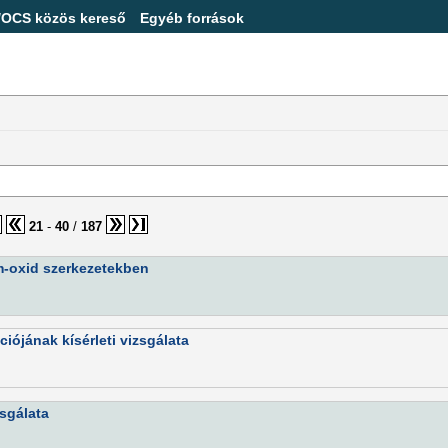
/OCS közös kereső
Egyéb források
21
-
40
/
187
m-oxid szerkezetekben
ójának kísérleti vizsgálata
zsgálata