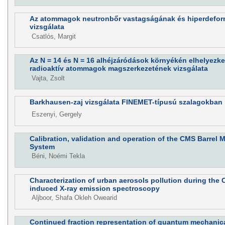
Az atommagok neutronbőr vastagságának és hiperdeformá
vizsgálata
Csatlós, Margit
Az N = 14 és N = 16 alhéjzáródások környékén elhelyezk
radioaktív atommagok magszerkezetének vizsgálata
Vajta, Zsolt
Barkhausen-zaj vizsgálata FINEMET-típusú szalagokban
Eszenyi, Gergely
Calibration, validation and operation of the CMS Barrel
System
Béni, Noémi Tekla
Characterization of urban aerosols pollution during the C
induced X-ray emission spectroscopy
Aljboor, Shafa Okleh Owearid
Continued fraction representation of quantum mechanica