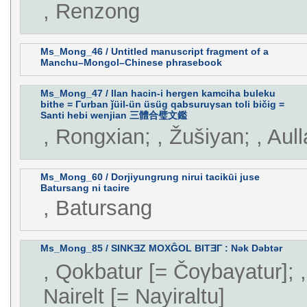
, Renzong
Ms_Mong_46 / Untitled manuscript fragment of a
Manchu–Mongol–Chinese phrasebook
Ms_Mong_47 / Ilan hacin-i hergen kamciha buleku
bithe = Γurban ǰüil-ün üsüg qabsuruγsan toli bičig =
Santi hebi wenjian 三體合璧文鑑
, Rongxian; , Žušiyan; , Aull
Ms_Mong_60 / Dorjiyungrung nirui tacikūi juse
Batursang ni tacire
, Batursang
Ms_Mong_85 / SINKƎZ MOXĜOL BITƎΓ : Nək Dəbtər
, Qokbatur [= Čoγbaγatur]; ,
Nairelt [= Nayiraltu]