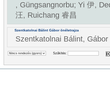
, Güngsangnorbu; Yi 伊, D
汪, Ruichang 睿昌
Szentkatolnai Bálint Gábor önéletrajza
Szentkatolnai Bálint, Gábor
Szűkítés: