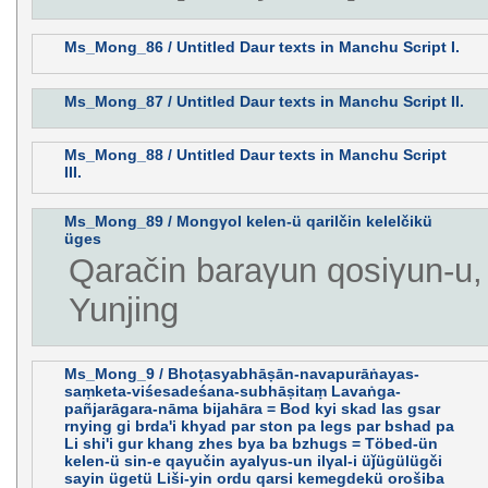
Ms_Mong_86 / Untitled Daur texts in Manchu Script I.
Ms_Mong_87 / Untitled Daur texts in Manchu Script II.
Ms_Mong_88 / Untitled Daur texts in Manchu Script
III.
Ms_Mong_89 / Mongγol kelen-ü qarilčin kelelčikü
üges
Qaračin baraγun qosiγun-u, 
Yunjing
Ms_Mong_9 / Bhoṭasyabhāṣān-navapurāṅayas-
saṃketa-viśesadeśana-subhāṣitaṃ Lavaṅga-
pañjarāgara-nāma bijahāra = Bod kyi skad las gsar
rnying gi brda'i khyad par ston pa legs par bshad pa
Li shi'i gur khang zhes bya ba bzhugs = Töbed-ün
kelen-ü sin-e qaγučin ayalγus-un ilγal-i üǰügülügči
sayin ügetü Liši-yin ordu qarsi kemegdekü orošiba