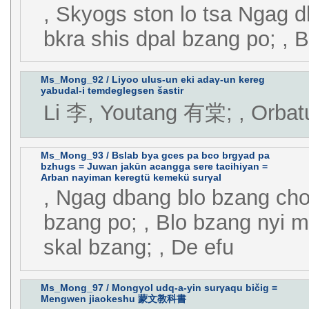
, Skyogs ston lo tsa Ngag 
bkra shis dpal bzang po; , Bi
Ms_Mong_92 / Liyoo ulus-un eki adaγ-un kereg
yabudal-i temdeglegsen šastir
Li 李, Youtang 有棠; , Orbat
Ms_Mong_93 / Bslab bya gces pa bco brgyad pa
bzhugs = Juwan jakūn acangga sere tacihiyan =
Arban nayiman keregtü kemekü surγal
, Ngag dbang blo bzang cho
bzang po; , Blo bzang nyi 
skal bzang; , De efu
Ms_Mong_97 / Mongγol udq-a-yin surγaqu bičig =
Mengwen jiaokeshu 蒙文教科書