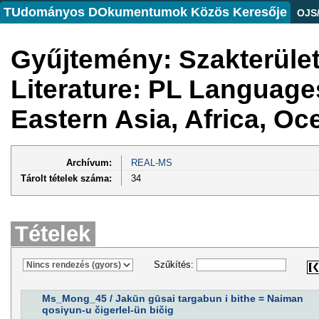
TUdományos DOkumentumok Közös Keresője
OJS
Gyűjtemény: Szakterüle
Literature: PL Languages
Eastern Asia, Africa, Oc
Archívum:
REAL-MS
Tárolt tételek száma:
34
Tételek
Szűkítés:
Ms_Mong_45 / Jakūn gūsai targabun i bithe = Naiman
qosiγun-u čigerlel-ün bičig