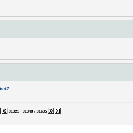
iert?
31321
-
31340
/
31635