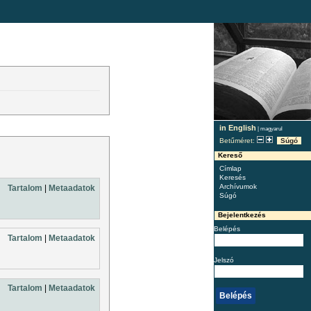
in English
|
magyarul
Betűméret:
Súgó
Kereső
Címlap
Keresés
Archívumok
Tartalom
|
Metaadatok
Súgó
Bejelentkezés
Belépés
Tartalom
|
Metaadatok
Jelszó
Tartalom
|
Metaadatok