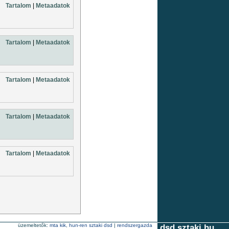
Tartalom
|
Metaadatok
Tartalom
|
Metaadatok
Tartalom
|
Metaadatok
Tartalom
|
Metaadatok
Tartalom
|
Metaadatok
üzemeltetők:
mta kik
,
hun-ren sztaki dsd
|
rendszergazda
dsd.sztaki.hu