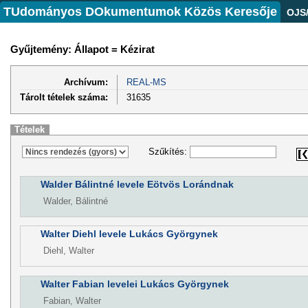
TUdományos DOkumentumok Közös Keresője
OJS
Gyűjtemény: Állapot = Kézirat
Archívum:
REAL-MS
Tárolt tételek száma:
31635
Tételek
Szűkítés:
Walder Bálintné levele Eötvös Lorándnak
Walder, Bálintné
Walter Diehl levele Lukács Györgynek
Diehl, Walter
Walter Fabian levelei Lukács Györgynek
Fabian, Walter