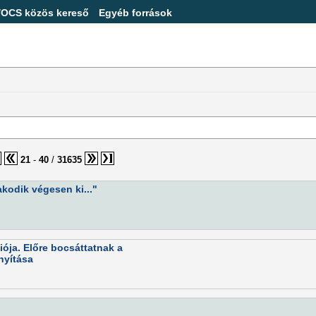
/OCS közös kereső
Egyéb források
21
-
40
/
31635
kodik végesen ki..."
ója. Előre bocsáttatnak a
nyítása