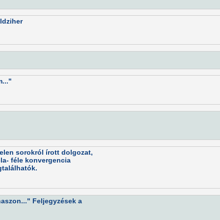
ldziher
..."
len sorokról írott dolgozat,
cla- féle konvergencia
gtalálhatók.
aszon..." Feljegyzések a