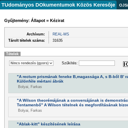
TUdományos DOkumentumok Közös Keresője
OJS
Gyűjtemény: Állapot = Kézirat
Archívum:
REAL-MS
Tárolt tételek száma:
31635
Tételek
Szűkítés:
"A rectum prismának feneke B,magassága A, s B-ből B' ra
Különféle mértani ábrák
Bolyai, Farkas
"A Wilson theorémájának a conversájának is demonstráci
Tentamenbő" A Wilson tételnek és megfordításának bizo
Bolyai, Farkas
"Ablak-kitt" készítésének leírása