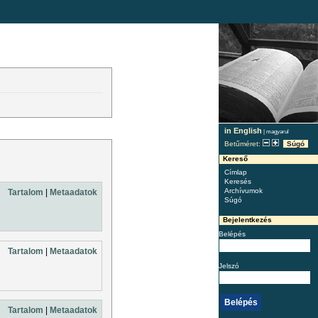
in English
|
magyarul
Betűméret:
Súgó
Kereső
Címlap
Keresés
Archívumok
Tartalom
|
Metaadatok
Súgó
Bejelentkezés
Belépés
Tartalom
|
Metaadatok
Jelszó
Tartalom
|
Metaadatok