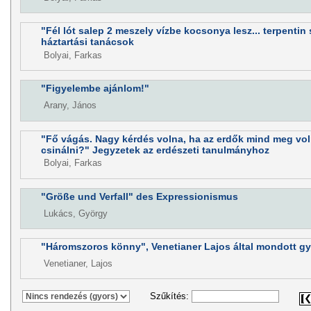
"Fél lót salep 2 meszely vízbe kocsonya lesz... terpentin
háztartási tanácsok
Bolyai, Farkas
"Figyelembe ajánlom!"
Arany, János
"Fő vágás. Nagy kérdés volna, ha az erdők mind meg vol
csinálni?" Jegyzetek az erdészeti tanulmányhoz
Bolyai, Farkas
"Größe und Verfall" des Expressionismus
Lukács, György
"Háromszoros könny", Venetianer Lajos által mondott g
Venetianer, Lajos
Szűkítés: