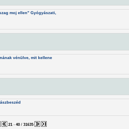
 szag moj ellen" Gyógyászati,
nának vénülve, mit kellene
yászbeszéd
21
-
40
/
31635