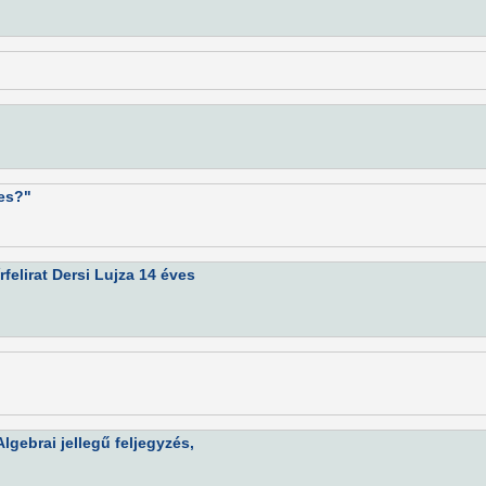
ies?"
rfelirat Dersi Lujza 14 éves
Algebrai jellegű feljegyzés,