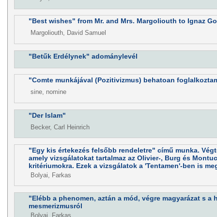
"Best wishes" from Mr. and Mrs. Margoliouth to Ignaz Go
Margoliouth, David Samuel
"Betűk Erdélynek" adománylevél
"Comte munkájával (Pozitivizmus) behatoan foglalkoztam
sine, nomine
"Der Islam"
Becker, Carl Heinrich
"Egy kis értekezés felsőbb rendeletre" című munka. Végte
amely vizsgálatokat tartalmaz az Olivier-, Burg és Montu
kritériumokra. Ezek a vizsgálatok a 'Tentamen'-ben is me
Bolyai, Farkas
"Elébb a phenomen, aztán a mód, végre magyarázat s a h
mesmerizmusról
Bolyai, Farkas