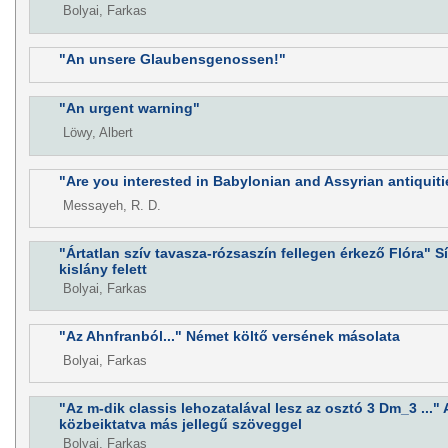
Bolyai, Farkas
"An unsere Glaubensgenossen!"
"An urgent warning"
Löwy, Albert
"Are you interested in Babylonian and Assyrian antiquit
Messayeh, R. D.
"Ártatlan szív tavasza-rózsaszín fellegen érkező Flóra" Sí
kislány felett
Bolyai, Farkas
"Az Ahnfranból..." Német költő versének másolata
Bolyai, Farkas
"Az m-dik classis lehozatalával lesz az osztó 3 Dm_3 ..." 
közbeiktatva más jellegű szöveggel
Bolyai, Farkas