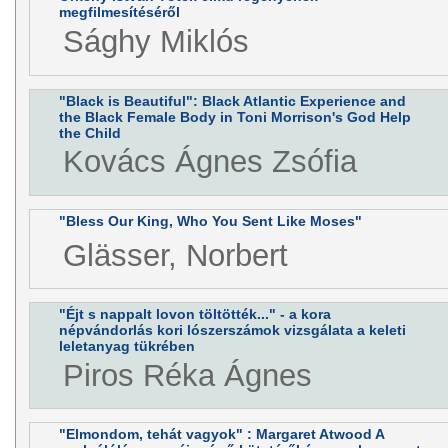
megfilmesítéséről
Sághy Miklós
"Black is Beautiful": Black Atlantic Experience and
the Black Female Body in Toni Morrison's God Help
the Child
Kovács Ágnes Zsófia
"Bless Our King, Who You Sent Like Moses"
Glässer, Norbert
"Éjt s nappalt lovon töltötték..." - a kora
népvándorlás kori lószerszámok vizsgálata a keleti
leletanyag tükrében
Piros Réka Ágnes
"Elmondom, tehát vagyok" : Margaret Atwood A