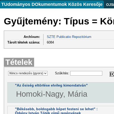
TUdományos DOkumentumok Közös Keresője
OJS
Gyűjtemény: Típus = Kö
Archívum:
SZTE Publicatio Repozitórium
Tárolt tételek száma:
6084
Tételek
Szűkítés:
"Az ősiség eltörlése elvileg kimondatván"
Homoki-Nagy, Mária
"Békésebb, boldogabb képet festeni se lehet" :
Örkény István Tóték című regényének