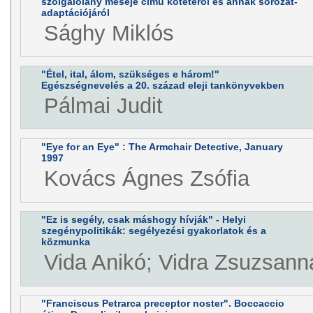
szolgálólány meséje című kötetéről és annak sorozat-
adaptációjáról
Sághy Miklós
"Étel, ital, álom, szükséges e három!"
Egészségnevelés a 20. század eleji tankönyvekben
Pálmai Judit
"Eye for an Eye" : The Armchair Detective, January
1997
Kovács Ágnes Zsófia
"Ez is segély, csak máshogy hívják" - Helyi
szegénypolitikák: segélyezési gyakorlatok és a
közmunka
Vida Anikó; Vidra Zsuzsann
"Franciscus Petrarca preceptor noster". Boccaccio