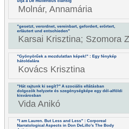
útja a De mulieribus clarisig
Molnár, Annamária
"gesetzt, verordnet, vereinbart, gefordert, erörtert,
erläutert und entschieden"
Karsai Krisztina; Szomora Z
"Gyönyörűek a mozdulatlan képek!" : Egy fénykép
hátoldalára
Kovács Krisztina
"Hát rajtunk ki segít?" A szociális ellátásban
dolgozók helyzete és szegénységképe egy dél-alföldi
kisvárosban
Vida Anikó
"I am Lauren. But Less and Less" : Corporeal
Narratological Aspects in Don DeLillo's The Body