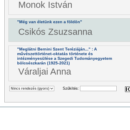
Monok István
"Még van életünk ezen a földön"
Csikós Zsuzsanna
"Meglátni Bernini Szent Teréziáján..." : A
művészettörténet-oktatás története és
intézményesülése a Szegedi Tudományegyetem
bölcsészkarán (1925-2021)
Váraljai Anna
Szűkítés: