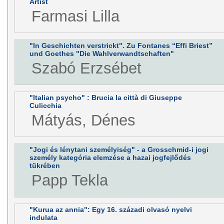
Artist
Farmasi Lilla
"In Geschichten verstrickt". Zu Fontanes “Effi Briest”
und Goethes "Die Wahlverwandtschaften"
Szabó Erzsébet
"Italian psycho" : Brucia la città di Giuseppe
Culicchia
Mátyás, Dénes
"Jogi és lénytani személyiség" - a Grosschmid-i jogi
személy kategória elemzése a hazai jogfejlődés
tükrében
Papp Tekla
"Kurua az annia": Egy 16. századi olvasó nyelvi
indulata