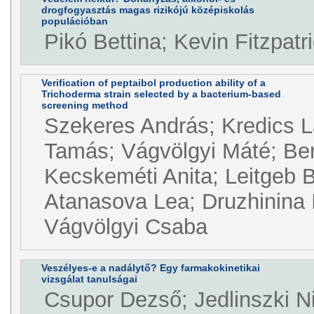
drogfogyasztás magas rizikójú középiskolás
populációban
Pikó Bettina; Kevin Fitzpatr
Verification of peptaibol production ability of a
Trichoderma strain selected by a bacterium-based
screening method
Szekeres András; Kredics L
Tamás; Vágvölgyi Máté; Ben
Kecskeméti Anita; Leitgeb B
Atanasova Lea; Druzhinina I
Vágvölgyi Csaba
Veszélyes-e a nadálytő? Egy farmakokinetikai
vizsgálat tanulságai
Csupor Dezső; Jedlinszki Ni