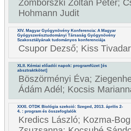
Zomborszki Zoltán Péter; C
Hohmann Judit
XIV. Magyar Gyógynövény Konferencia: A Magyar
Gyógyszerésztudományi Társaság Gyógynövény
Szakosztályának tudományos konferenciája
Csupor Dezső; Kiss Tivadar
XLII. Kémiai előadói napok: programfüzet [és
absztraktkötet]
Böszörményi Éva; Ziegenhei
Ádám Adél; Kocsis Mariann
XXXI. OTDK Biológia szekció: Szeged, 2013. április 2-
4. : program és összefoglalók
Kredics László; Kozma-Bog
Zsuzsanna; Kocsubé Sándo