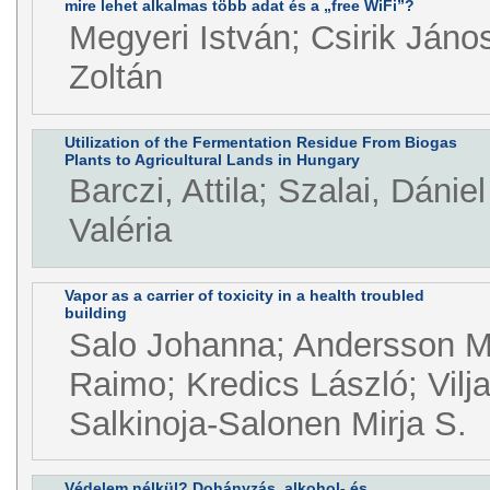
mire lehet alkalmas több adat és a „free WiFi”?
Megyeri István; Csirik János
Zoltán
Utilization of the Fermentation Residue From Biogas
Plants to Agricultural Lands in Hungary
Barczi, Attila; Szalai, Dánie
Valéria
Vapor as a carrier of toxicity in a health troubled
building
Salo Johanna; Andersson Ma
Raimo; Kredics László; Vilja
Salkinoja-Salonen Mirja S.
Védelem nélkül? Dohányzás, alkohol- és