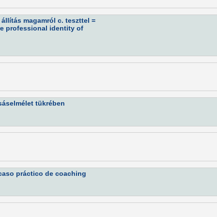
llítás magamról c. teszttel =
 professional identity of
asáselmélet tükrében
caso práctico de coaching