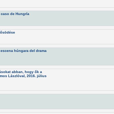
l caso de Hungría
erősödése
 escena húngara del drama
ásokat abban, hogy ők a
ámos Lászlóval, 2016. július