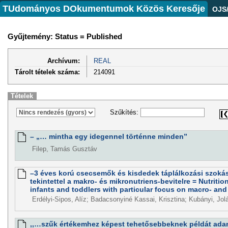
TUdományos DOkumentumok Közös Keresője
OJS
Gyűjtemény: Status = Published
Archívum:
REAL
Tárolt tételek száma:
214091
Tételek
Szűkítés:
– „… mintha egy idegennel történne minden”
Filep, Tamás Gusztáv
–3 éves korú csecsemők és kisdedek táplálkozási szoká
tekintettel a makro- és mikronutriens-bevitelre = Nutriti
infants and toddlers with particular focus on macro- and
Erdélyi-Sipos, Alíz; Badacsonyiné Kassai, Krisztina; Kubányi, Jo
,,…szűk értékemhez képest tehetősebbeknek példát adand