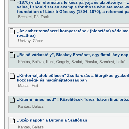
–1870) viski református lelkész pályája és alapítványa = 
value, I should set an example for those who are more wea
foundation of László Géressy (1804–1870), a reformed pa
Becskei, Pál Zsolt
,,Az ember természeti környezetének (bioszféra) védelm
rovathoz)
Ubrizsy, Gábor
,,Belső várkastély", Bicskey Erzsébet, egy fiatal lány na
Kántás, Balázs; Kunt, Gergely; Szabó, Piroska; Szerényi, Ildikó
,,Kintornáljatok bölcsen'' Zsoltározás a liturgikus gyakor
közösségi- és magánájtatosságban
Madas, Edit
,,Kitérni nincs mód" : Közelítések Turczi István lírai, pr
Kántás, Balázs
,,Szép napok" a Britannia Szállóban
Kántás, Balázs