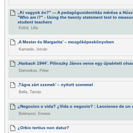
,.Ki vagyok én?" — A pedagógusidentitás mérése a Húsz á
"Who am i?" - Using the twenty statement test to measure
student teachers
Koltói, Lilla
,A Mester és Margarita’ – mozgóképeskönyvben
Kamarás, István
,Harbach 1944’. Pilinszky János verse egy újraértett olv
Domonkos, Péter
,Tágra zárt szemek’ – nyitott szemmel
Bella, Tamás
¿Negocios o vida? ¿Vida o negocio? : Lecciones de un 
Belényesi, Emese
¿Orbis tertius non datur?