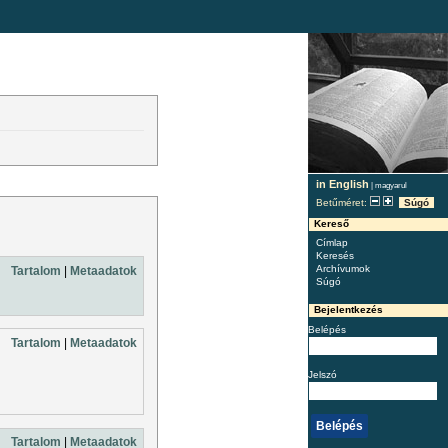
in English
|
magyarul
Betűméret:
Súgó
Kereső
Címlap
Keresés
Archívumok
Tartalom
|
Metaadatok
Súgó
Bejelentkezés
Belépés
Tartalom
|
Metaadatok
Jelszó
Tartalom
|
Metaadatok