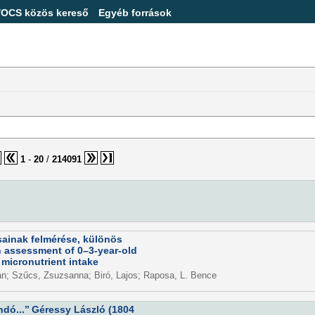
/OCS közös kereső
Egyéb források
1
-
20
/
214091
sainak felmérése, különös
on assessment of 0–3-year-old
 micronutrient intake
lán; Szűcs, Zsuzsanna; Biró, Lajos; Raposa, L. Bence
ó...’’ Géressy László (1804