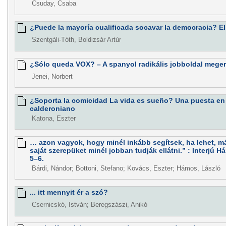
Csuday, Csaba
¿Puede la mayoría cualificada socavar la democracia? E
Szentgáli-Tóth, Boldizsár Artúr
¿Sólo queda VOX? – A spanyol radikális jobboldal meg
Jenei, Norbert
¿Soporta la comicidad La vida es sueño? Una puesta en
calderoniano
Katona, Eszter
… azon vagyok, hogy minél inkább segítsek, ha lehet, m
saját szerepüket minél jobban tudják ellátni.” : Interjú H
5–6.
Bárdi, Nándor; Bottoni, Stefano; Kovács, Eszter; Hámos, László
... itt mennyit ér a szó?
Csernicskó, István; Beregszászi, Anikó