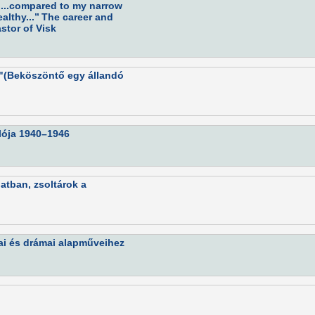
,,...compared to my narrow
lthy...’’ The career and
stor of Visk
e"(Beköszöntő egy állandó
plója 1940–1946
latban, zsoltárok a
ózai és drámai alapműveihez