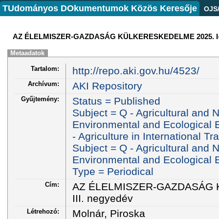
TUdományos DOkumentumok Közös Keresője
OJS
AZ ÉLELMISZER-GAZDASÁG KÜLKERESKEDELME 2025. I–II
Metaadatok
Tartalom:
http://repo.aki.gov.hu/4523/
Archívum:
AKI Repository
Gyűjtemény:
Status = Published
Subject = Q - Agricultural and
Environmental and Ecological E
- Agriculture in International Tr
Subject = Q - Agricultural and
Environmental and Ecological
Type = Periodical
Cím:
AZ ÉLELMISZER-GAZDASÁG 
III. negyedév
Létrehozó:
Molnár, Piroska