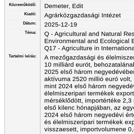
Közreműködő:
Demeter, Edit
Kiadó:
Agrárközgazdasági Intézet
Dátum:
2025-12-19
Téma:
Q - Agricultural and Natural R
Environmental and Ecological
Q17 - Agriculture in Internation
Tartalmi leírás:
A mezőgazdasági és élelmiszeri
10 milliárd eurót, behozatalának
2025 első három negyedévében
aktívuma 2520 millió euró volt,
mint 2024 első három negyedé
élelmiszeripari termékek expor
mérséklődött, importértéke 2,3
első kilenc hónapjában, az egy
2024 első három negyedévi ér
és élelmiszeripari termékek ex
visszaesett, importvolumene 0,