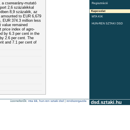
, a cserearány-mutató
Regisztráció
port 2,6 százalékkal
Kapcsolat
vében 8,9 százalék, az
s amounted to EUR 6,679
MTA KIK
n, EUR 374.3 million less
HUN-REN SZTAKI DSD
rt value remained
 price index of agro-
d by 6.3 per cent in the
by 2.6 per cent. The
ent and 7.1 per cent of
üzemeltetők:
mta kik
,
hun-ren sztaki dsd
|
rendszergazda
dsd.sztaki.hu