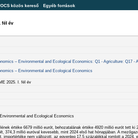
/OCS közös kereső
Egyéb források
él év
nomics – Environmental and Ecological Economics: Q1 - Agriculture: Q17 - Agr
conomics – Environmental and Ecological Economics
025. I. fél év
– Environmental and Ecological Economics
ének értéke 6679 millió eurót, behozatalának értéke 4920 millió eurót tett ki 
lt, 374,3 millió euróval kevesebb, mint 2024 első hat hónapjában. A mezőgazd
, importértéke nem változott, az egyenleg 17,5 százalékkal romlott a 2024. e