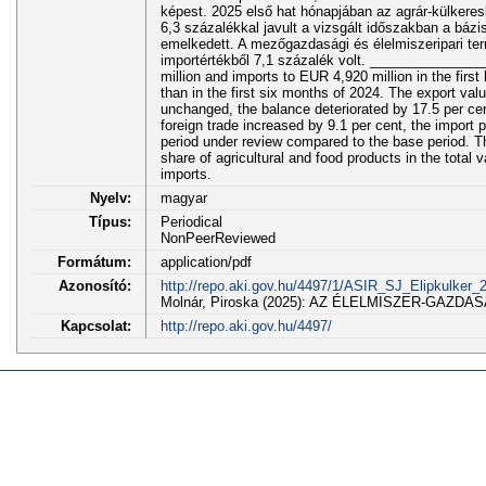
képest. 2025 első hat hónapjában az agrár-külkeres
6,3 százalékkal javult a vizsgált időszakban a báz
emelkedett. A mezőgazdasági és élelmiszeripari te
importértékből 7,1 százalék volt. ______________
million and imports to EUR 4,920 million in the first
than in the first six months of 2024. The export val
unchanged, the balance deteriorated by 17.5 per cent 
foreign trade increased by 9.1 per cent, the import 
period under review compared to the base period. Th
share of agricultural and food products in the total 
imports.
Nyelv:
magyar
Típus:
Periodical
NonPeerReviewed
Formátum:
application/pdf
Azonosító:
http://repo.aki.gov.hu/4497/1/ASIR_SJ_Elipkulker_
Molnár, Piroska (2025): AZ ÉLELMISZER-GAZDASÁG
Kapcsolat:
http://repo.aki.gov.hu/4497/