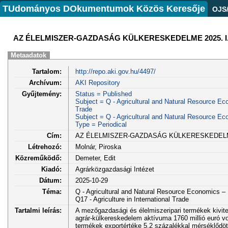
TUdományos DOkumentumok Közös Keresője
OJS
AZ ÉLELMISZER-GAZDASÁG KÜLKERESKEDELME 2025. I. f
Metaadatok
Tartalom:
http://repo.aki.gov.hu/4497/
Archívum:
AKI Repository
Gyűjtemény:
Status = Published
Subject = Q - Agricultural and Natural Resource Eco
Trade
Subject = Q - Agricultural and Natural Resource E
Type = Periodical
Cím:
AZ ÉLELMISZER-GAZDASÁG KÜLKERESKEDELME 2
Létrehozó:
Molnár, Piroska
Közreműködő:
Demeter, Edit
Kiadó:
Agrárközgazdasági Intézet
Dátum:
2025-10-29
Téma:
Q - Agricultural and Natural Resource Economics 
Q17 - Agriculture in International Trade
Tartalmi leírás:
A mezőgazdasági és élelmiszeripari termékek kivitel
agrár-külkereskedelem aktívuma 1760 millió euró vo
termékek exportértéke 5,2 százalékkal mérséklődött