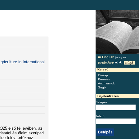
in English
|
magyarul
iculture in International
Betűméret:
Súgó
Kereső
Címlap
Keresés
Archívumok
Súgó
Bejelentkezés
Belépés
Jelszó
2025 első fél évében, az
asági és élelmiszeripari
lső félévi értékhez