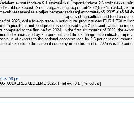
kedelem exportárindexe 9,1 százalékkal, importárindexe 2,6 százalékkal nőtt
isidőszakhoz képest. A nemzetgazdasági export értéke 2,5 százalékkal, az im
rmékek részesedése a teljes nemzetgazdasági exportértékből 2025 első fél é
_______________________________ Exports of agricultural and food product
 half of 2025, while foreign trade in agricultural products was EUR 1,760 millio
ue of agricultural and food products decreased by 5.2 per cent, while the impo
compared to the first half of 2024. In the first six months of 2025, the export
price index increased by 2.6 per cent, and the exchange ratio indicator improve
e value of exports to the national economy rose by 2.5 per cent and imports 
value of exports to the national economy in the first half of 2025 was 8.9 per c
2025_06.pdf
 KÜLKERESKEDELME 2025. I. fél év. (3.): [Periodical]