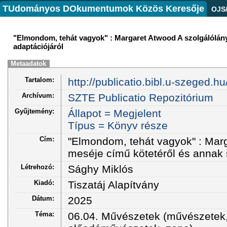
TUdományos DOkumentumok Közös Keresője
OJS
"Elmondom, tehát vagyok" : Margaret Atwood A szolgálólány
adaptációjáról
Metaadatok
Tartalom:
http://publicatio.bibl.u-szeged.h
Archívum:
SZTE Publicatio Repozitórium
Gyűjtemény:
Állapot = Megjelent
Típus = Könyv része
Cím:
"Elmondom, tehát vagyok" : Marg
meséje című kötetéről és annak 
Létrehozó:
Sághy Miklós
Kiadó:
Tiszatáj Alapítvány
Dátum:
2025
Téma:
06.04. Művészetek (művészetek,