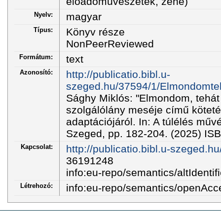
előadóművészetek, zene)
Nyelv:
magyar
Típus:
Könyv része
NonPeerReviewed
Formátum:
text
Azonosító:
http://publicatio.bibl.u-
szeged.hu/37594/1/Elmondomte
Sághy Miklós: "Elmondom, tehát
szolgálólány meséje című köteté
adaptációjáról. In: A túlélés műv
Szeged, pp. 182-204. (2025) I
Kapcsolat:
http://publicatio.bibl.u-szeged.h
36191248
info:eu-repo/semantics/altIdentifi
Létrehozó:
info:eu-repo/semantics/openAcc