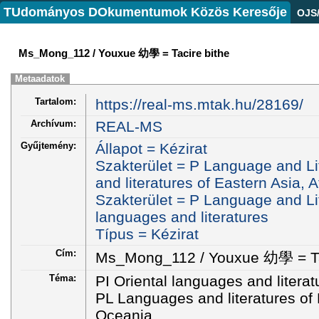
TUdományos DOkumentumok Közös Keresője
OJS
Ms_Mong_112 / Youxue 幼學 = Tacire bithe
Metaadatok
Tartalom:
https://real-ms.mtak.hu/28169/
Archívum:
REAL-MS
Gyűjtemény:
Állapot = Kézirat
Szakterület = P Language and Li
and literatures of Eastern Asia, 
Szakterület = P Language and Lit
languages and literatures
Típus = Kézirat
Cím:
Ms_Mong_112 / Youxue 幼學 = Ta
Téma:
PI Oriental languages and literat
PL Languages and literatures of E
Oceania