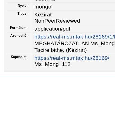
Nyelv:
mongol
Típus:
Kézirat
NonPeerReviewed
Formátum:
application/pdf
Azonosító:
https://real-ms.mtak.hu/28169/
MEGHATÁROZATLAN Ms_Mong_1
Tacire bithe. (Kézirat)
Kapcsolat:
https://real-ms.mtak.hu/28169/
Ms_Mong_112