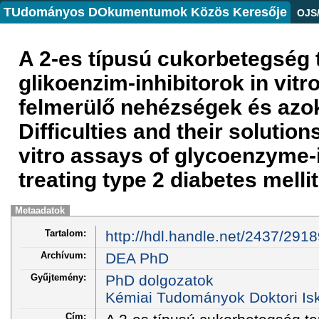
TUdományos DOkumentumok Közös Keresője
OJS
A 2-es típusú cukorbetegség 
glikoenzim-inhibitorok in vitr
felmerülő nehézségek és az
Difficulties and their solution
vitro assays of glycoenzyme-i
treating type 2 diabetes melli
Metaadatok
Tartalom:
http://hdl.handle.net/2437/291
Archívum:
DEA PhD
Gyűjtemény:
PhD dolgozatok
Kémiai Tudományok Doktori Is
Cím: