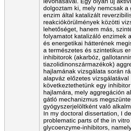
levonásával. Egy olyan új akti
dolgoztam ki, mely nemcsak a g
enzim által katalizált reverzibi
reakciókörülmények közötti viz
lehetőséget, hanem más, szint
folyamatot katalizáló enzimek 
és energetikai hátterének meg
a természetes és szintetikus e
inhibitorok (akarbóz, gallotanni
tiazolidinonszármazékok) aggr
hajlamának vizsgálata során r
alapváz előzetes vizsgálatával
következtethetünk egy inhibito
hajlamára, mely aggregáción a
gátló mechanizmus megszüntet
gyógyszerjelöltként való alkal
In my doctoral dissertation, I d
problematic parts of the in vitro
glycoenzyme-inhibitors, namely 