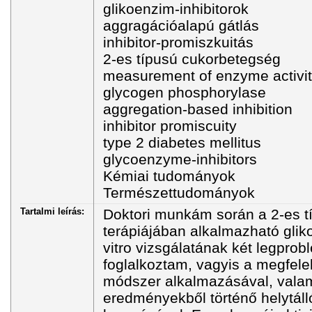
glikoenzim-inhibitorok
aggragációalapú gátlás
inhibitor-promiszkuitás
2-es típusú cukorbetegség
measurement of enzyme activi
glycogen phosphorylase
aggregation-based inhibition
inhibitor promiscuity
type 2 diabetes mellitus
glycoenzyme-inhibitors
Kémiai tudományok
Természettudományok
Tartalmi leírás:
Doktori munkám során a 2-es t
terápiájában alkalmazható gliko
vitro vizsgálatának két legpro
foglalkoztam, vagyis a megfelel
módszer alkalmazásával, valami
eredményekből történő helytáll