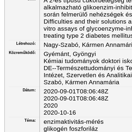
A 2-es típusú cukorbetegség te
alkalmazható glikoenzim-inhibito
során felmerülő nehézségek é
Difficulties and their solutions 
vitro assays of glycoenzyme-inh
treating type 2 diabetes mellitu
Létrehozó:
Nagy-Szabó, Kármen Annamár
Közreműködő:
Gyémánt, Gyöngyi
Kémiai tudományok doktori isk
DE--Természettudományi és Tec
Intézet, Szervetlen és Analitik
Szabó, Kármen Annamária
Dátum:
2020-09-01T08:06:48Z
2020-09-01T08:06:48Z
2020
2020-10-16
Téma:
enzimaktivitás-mérés
glikogén foszforiláz