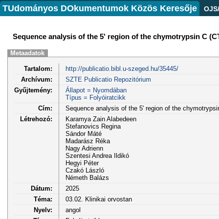
TUdományos DOkumentumok Közös Keresője
OJS
Sequence analysis of the 5' region of the chymotrypsin C (C
Metaadatok
Tartalom:
http://publicatio.bibl.u-szeged.hu/35445/
Archívum:
SZTE Publicatio Repozitórium
Gyűjtemény:
Állapot = Nyomdában
Típus = Folyóiratcikk
Cím:
Sequence analysis of the 5' region of the chymotrypsi
Létrehozó:
Karamya Zain Alabedeen
Stefanovics Regina
Sándor Máté
Madarász Réka
Nagy Adrienn
Szentesi Andrea Ildikó
Hegyi Péter
Czakó László
Németh Balázs
Dátum:
2025
Téma:
03.02. Klinikai orvostan
Nyelv:
angol