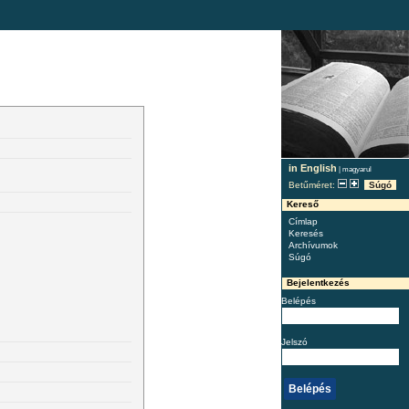
in English
|
magyarul
Betűméret:
Súgó
Kereső
Címlap
Keresés
Archívumok
Súgó
Bejelentkezés
Belépés
Jelszó