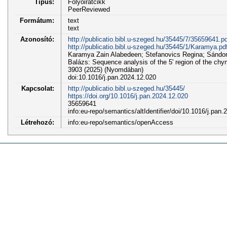
Típus:
Folyóiratcikk
PeerReviewed
Formátum:
text
text
Azonosító:
http://publicatio.bibl.u-szeged.hu/35445/7/35659641.pd
http://publicatio.bibl.u-szeged.hu/35445/1/Karamya.pd
Karamya Zain Alabedeen; Stefanovics Regina; Sándor
Balázs: Sequence analysis of the 5' region of the c
3903 (2025) (Nyomdában)
doi:10.1016/j.pan.2024.12.020
Kapcsolat:
http://publicatio.bibl.u-szeged.hu/35445/
https://doi.org/10.1016/j.pan.2024.12.020
35659641
info:eu-repo/semantics/altIdentifier/doi/10.1016/j.pan
Létrehozó:
info:eu-repo/semantics/openAccess