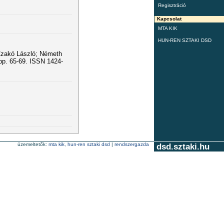
Regisztráció
Kapcsolat
MTA KIK
HUN-REN SZTAKI DSD
Czakó László; Németh
pp. 65-69. ISSN 1424-
üzemeltetők:
mta kik
,
hun-ren sztaki dsd
|
rendszergazda
dsd.sztaki.hu