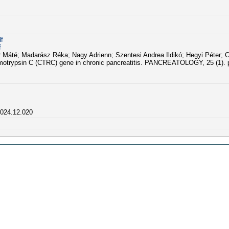
f
f
 Máté; Madarász Réka; Nagy Adrienn; Szentesi Andrea Ildikó; Hegyi Péter; 
hymotrypsin C (CTRC) gene in chronic pancreatitis. PANCREATOLOGY, 25 (1). 
.2024.12.020