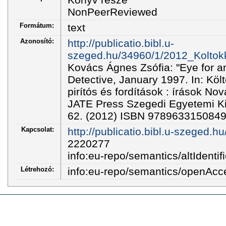
NonPeerReviewed
Formátum:
text
Azonosító:
http://publicatio.bibl.u-
szeged.hu/34960/1/2012_Kolto
Kovács Ágnes Zsófia: "Eye for a
Detective, January 1997. In: Köl
pirítós és fordítások : írások Nov
JATE Press Szegedi Egyetemi Ki
62. (2012) ISBN 978963315084
Kapcsolat:
http://publicatio.bibl.u-szeged.h
2220277
info:eu-repo/semantics/altIdentifi
Létrehozó:
info:eu-repo/semantics/openAcc