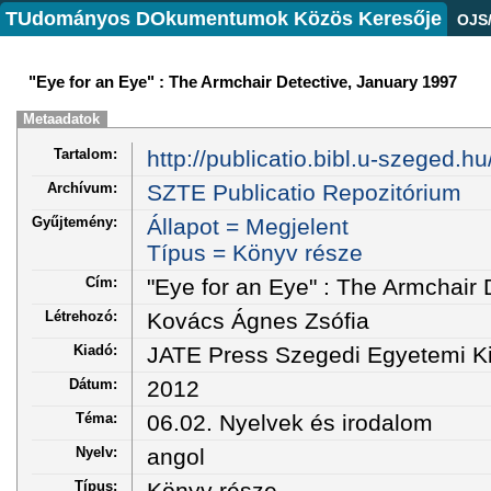
TUdományos DOkumentumok Közös Keresője
OJS
"Eye for an Eye" : The Armchair Detective, January 1997
Metaadatok
Tartalom:
http://publicatio.bibl.u-szeged.h
Archívum:
SZTE Publicatio Repozitórium
Gyűjtemény:
Állapot = Megjelent
Típus = Könyv része
Cím:
"Eye for an Eye" : The Armchair 
Létrehozó:
Kovács Ágnes Zsófia
Kiadó:
JATE Press Szegedi Egyetemi K
Dátum:
2012
Téma:
06.02. Nyelvek és irodalom
Nyelv:
angol
Típus:
Könyv része