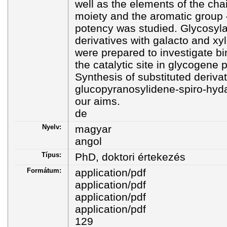
well as the elements of the ch
moiety and the aromatic group –
potency was studied. Glycosyl
derivatives with galacto and xy
were prepared to investigate bi
the catalytic site in glycogen
Synthesis of substituted derivat
glucopyranosylidene-spiro-hyda
our aims.
de
Nyelv:
magyar
angol
Típus:
PhD, doktori értekezés
Formátum:
application/pdf
application/pdf
application/pdf
application/pdf
129