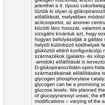
jelenthet a II. típusú cukorbet
tűztük ki olyan új glükopiranoz
előállítását, melyekben módosít
acilcsoportot, az anomer cent
közötti lánc hosszát, valamint 
vizsgálni kívántuk azt, hogy ez
hogyan befolyásolják a gátlási 
helytől különböző kötőhelyek fe
glükóztól eltérő konfigurációj
származékok (galakto- és xilop
-amidok) előállítását is terveztü
D-glükopiranozilidén-spiro-hida
származékainak előállítására is.
glycogen phosphorylase cataly
glycogen can be a promising so
glucose levels. We planned the
of glucopyranosyl ureas; the eff
modifications – varying of the a