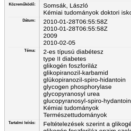
Közreműködő:
Somsák, László
Kémiai tudományok doktori isk
Dátum:
2010-01-28T06:55:58Z
2010-01-28T06:55:58Z
2009
2010-02-05
Téma:
2-es típusú diabétesz
type II diabetes
glikogén foszforiláz
glikopiranozil-karbamid
glükopiranozil-spiro-hidantoin
glycogen phosphorylase
glycopyranosyl urea
glucopyranosyl-spiro-hydantoin
Kémiai tudományok
Természettudományok
Tartalmi leírás:
Feltételezések szerint a glikog
glikogén foszforiláz enzim szel