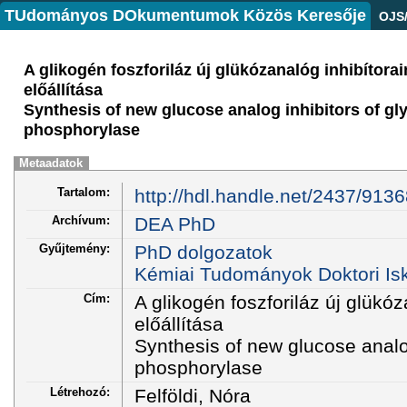
TUdományos DOkumentumok Közös Keresője
OJS
A glikogén foszforiláz új glükózanalóg inhibítora
előállítása
Synthesis of new glucose analog inhibitors of g
phosphorylase
Metaadatok
Tartalom:
http://hdl.handle.net/2437/9136
Archívum:
DEA PhD
Gyűjtemény:
PhD dolgozatok
Kémiai Tudományok Doktori Is
Cím:
A glikogén foszforiláz új glükóz
előállítása
Synthesis of new glucose analo
phosphorylase
Létrehozó:
Felföldi, Nóra