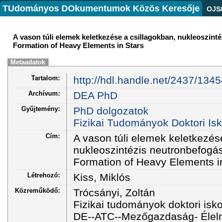
TUdományos DOkumentumok Közös Keresője
OJS
A vason túli elemek keletkezése a csillagokban, nukleoszint
Formation of Heavy Elements in Stars
Metaadatok
Tartalom:
http://hdl.handle.net/2437/134
Archívum:
DEA PhD
Gyűjtemény:
PhD dolgozatok
Fizikai Tudományok Doktori Isk
Cím:
A vason túli elemek keletkezés
nukleoszintézis neutronbefogá
Formation of Heavy Elements i
Létrehozó:
Kiss, Miklós
Közreműködő:
Trócsányi, Zoltán
Fizikai tudományok doktori isko
DE--ATC--Mezőgazdaság- Élel