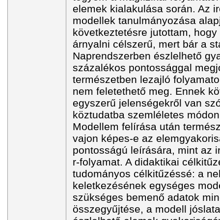
elemek kialakulása során. Az i
modellek tanulmányozása alapj
következtetésre jutottam, hogy
árnyalni célszerű, mert bár a s
Naprendszerben észlelhető gya
százalékos pontossággal megjó
természetben lezajló folyamat
nem feletethető meg. Ennek k
egyszerű jelenségekről van szó,
köztudatba szemléletes módon 
Modellem felírása után termész
vajon képes-e az elemgyakori
pontosságú leírására, mint az i
r-folyamat. A didaktikai célkitűz
tudományos célkitűzéssé: a n
keletkezésének egységes mode
szükséges bemenő adatok miné
összegyűjtése, a modell jósla