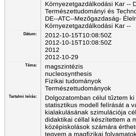
Környezetgazdálkodási Kar -- 
Természettudományi és Technol
DE--ATC--Mezőgazdaság- Élel
Környezetgazdálkodási Kar --
Dátum:
2012-10-15T10:08:50Z
2012-10-15T10:08:50Z
2012
2012-10-29
Téma:
magszintézis
nucleosynthesis
Fizikai tudományok
Természettudományok
Tartalmi leírás:
Dolgozatomban célul tűztem ki
statisztikus modell felírását a 
kialakulásának szimulációja cél
didaktikai céllal készítettem a 
középiskolások számára érthet
tegyem a magfizikai folyamato