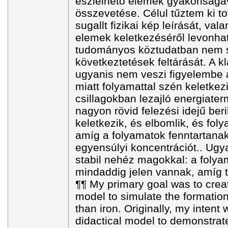
észlelhető elemek gyakoriságáv
összevetése. Célul tűztem ki to
sugallt fizikai kép leírását, val
elemek keletkezéséről levonhat
tudományos köztudatban nem 
következtetések feltárását. A 
ugyanis nem veszi figyelembe a
miatt folyamattal szén keletkez
csillagokban lezajló energiate
nagyon rövid felezési idejű ber
keletkezik, és elbomlik, és fol
amíg a folyamatok fenntartana
egyensúlyi koncentrációt.. Ugy
stabil nehéz magokkal: a folya
mindaddig jelen vannak, amíg t
¶¶ My primary goal was to create
model to simulate the formatio
than iron. Originally, my intent 
didactical model to demonstrat