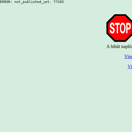
ERROR: not_published_yet. 77265
A hibát napló
Viss
Vi