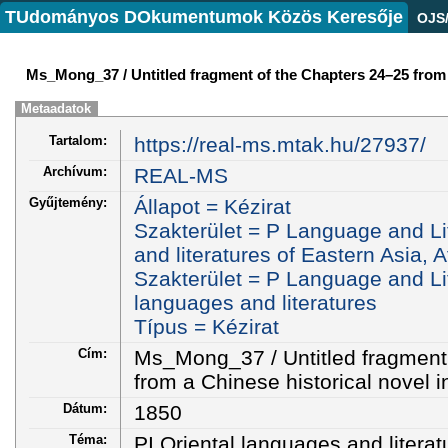
TUdományos DOkumentumok Közös Keresője
OJS
Ms_Mong_37 / Untitled fragment of the Chapters 24–25 from a
Metaadatok
Tartalom:
https://real-ms.mtak.hu/27937/
Archívum:
REAL-MS
Gyűjtemény:
Állapot = Kézirat
Szakterület = P Language and Li
and literatures of Eastern Asia, 
Szakterület = P Language and Lit
languages and literatures
Típus = Kézirat
Cím:
Ms_Mong_37 / Untitled fragment
from a Chinese historical novel i
Dátum:
1850
Téma:
PI Oriental languages and literat