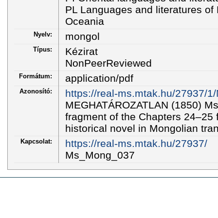
PL Languages and literatures of E
Oceania
Nyelv:
mongol
Típus:
Kézirat
NonPeerReviewed
Formátum:
application/pdf
Azonosító:
https://real-ms.mtak.hu/27937/
MEGHATÁROZATLAN (1850) Ms_M
fragment of the Chapters 24–25 
historical novel in Mongolian tran
Kapcsolat:
https://real-ms.mtak.hu/27937/
Ms_Mong_037