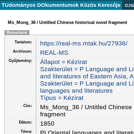
TUdományos DOkumentumok Közös Keresője
OJS
Ms_Mong_36 / Untitled Chinese historical novel fragment
Metaadatok
Tartalom:
https://real-ms.mtak.hu/27936/
Archívum:
REAL-MS
Gyűjtemény:
Állapot = Kézirat
Szakterület = P Language and Li
and literatures of Eastern Asia, 
Szakterület = P Language and Lit
languages and literatures
Típus = Kézirat
Cím:
Ms_Mong_36 / Untitled Chinese h
fragment
Dátum:
1850
Téma:
PI Oriental languages and literat