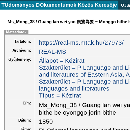
TUdományos DOkumentumok Közös Keresője
OJS
Ms_Mong_38 / Guang lan wei yao 廣覽為要 ~ Monggo bithe be
Metaadatok
Tartalom:
https://real-ms.mtak.hu/27973/
Archívum:
REAL-MS
Gyűjtemény:
Állapot = Kézirat
Szakterület = P Language and Li
and literatures of Eastern Asia, 
Szakterület = P Language and Lit
languages and literatures
Típus = Kézirat
Cím:
Ms_Mong_38 / Guang lan wei
bithe be oyonggo jorin bithe
Dátum:
1850
Téma: