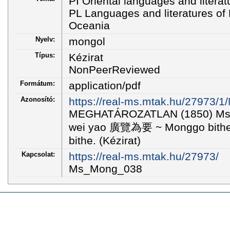
PI Oriental languages and literat
PL Languages and literatures of E
Oceania
Nyelv:
mongol
Típus:
Kézirat
NonPeerReviewed
Formátum:
application/pdf
Azonosító:
https://real-ms.mtak.hu/27973/
MEGHATÁROZATLAN (1850) Ms_
wei yao 廣覽為要 ~ Monggo bithe 
bithe. (Kézirat)
Kapcsolat:
https://real-ms.mtak.hu/27973/
Ms_Mong_038