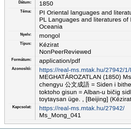
Dátum:
1850
Téma:
PI Oriental languages and literat
PL Languages and literatures of E
Oceania
Nyelv:
mongol
Típus:
Kézirat
NonPeerReviewed
Formátum:
application/pdf
Azonosító:
https://real-ms.mtak.hu/27942/
MEGHATÁROZATLAN (1850) Ms
chengyu 公文成語 = Siden i bithe i
toktoho gisun = Alban-u bičig si
toγtaγsan üge. , [Beijing] (Kézirat
Kapcsolat:
https://real-ms.mtak.hu/27942/
Ms_Mong_041