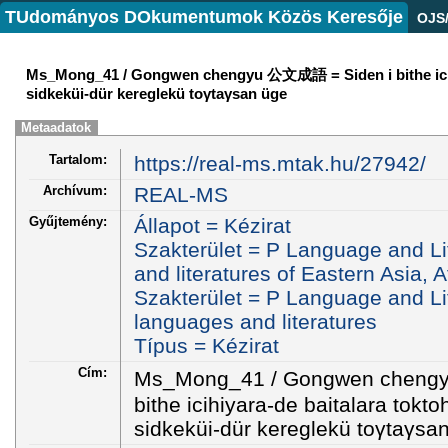
TUdományos DOkumentumok Közös Keresője
OJS
Ms_Mong_41 / Gongwen chengyu 公文成語 = Siden i bithe icihiy
sidkeküi-dür kereglekü toγtaγsan üge
Metaadatok
Tartalom:
https://real-ms.mtak.hu/27942/
Archívum:
REAL-MS
Gyűjtemény:
Állapot = Kézirat
Szakterület = P Language and Li
and literatures of Eastern Asia, 
Szakterület = P Language and Lit
languages and literatures
Típus = Kézirat
Cím:
Ms_Mong_41 / Gongwen cheng
bithe icihiyara-de baitalara tokto
sidkeküi-dür kereglekü toγtaγsa