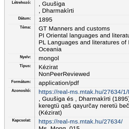
Létrehozó:
, Guušiga
, Dharmakīrti
Dátum:
1895
Téma:
GT Manners and customs
PI Oriental languages and literat
PL Languages and literatures of E
Oceania
Nyelv:
mongol
Típus:
Kézirat
NonPeerReviewed
Formátum:
application/pdf
Azonosító:
https://real-ms.mtak.hu/27634/
, Guušiga és , Dharmakīrti (18
keregtü qaš qaγurčaγ neretü bečig
(Kézirat)
Kapcsolat:
https://real-ms.mtak.hu/27634/
Ms_Mong_015