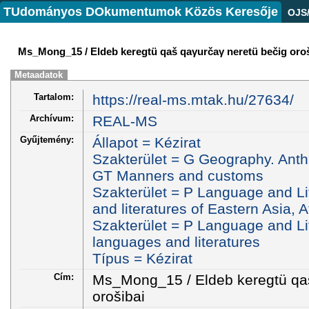
TUdományos DOkumentumok Közös Keresője
OJS
Ms_Mong_15 / Eldeb keregtü qaš qaγurčaγ neretü bečig oroš
Metaadatok
Tartalom:
https://real-ms.mtak.hu/27634/
Archívum:
REAL-MS
Gyűjtemény:
Állapot = Kézirat
Szakterület = G Geography. Anth
GT Manners and customs
Szakterület = P Language and Li
and literatures of Eastern Asia, 
Szakterület = P Language and Lit
languages and literatures
Típus = Kézirat
Cím:
Ms_Mong_15 / Eldeb keregtü qaš
orošibai