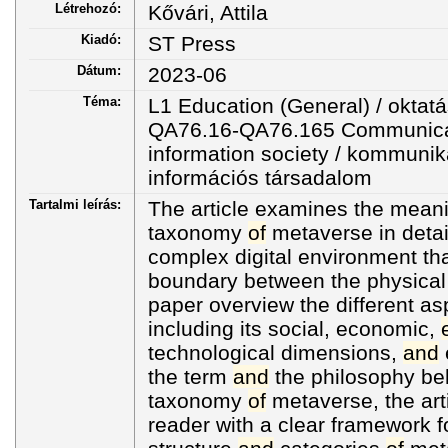
Létrehozó:
Kővári, Attila
Kiadó:
ST Press
Dátum:
2023-06
Téma:
L1 Education (General) / oktatá
QA76.16-QA76.165 Communicat
information society / kommunik
információs társadalom
Tartalmi leírás:
The article examines the mean
taxonomy
of
metaverse in detai
complex digital environment that
boundary between the physica
paper overview the different a
including its social, economic,
technological dimensions,
and
the term
and
the philosophy beh
taxonomy
of
metaverse, the arti
reader with a clear framework f