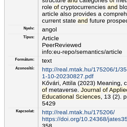
structure
and
categories
of
meta
role
of
cryptocurrencies
and
blo
article also provides a compre
current state
and
future prospe
Nyelv:
angol
Típus:
Article
PeerReviewed
info:eu-repo/semantics/article
Formátum:
text
Azonosító:
http://real.mtak.hu/175206/1/3
1-10-20230827.pdf
Kővári, Attila (2023) Meaning,
of
metaverse.
Journal
of
Applie
Educational
Sciences
, 13 (2).
5429
Kapcsolat:
http://real.mtak.hu/175206/
https://doi.org/10.24368/jates3
358