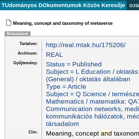
TUdományos DOkumentumok Közös Keresője
OJS
Meaning, concept and taxonomy of metaverse
Metaadatok
Tartalom:
http://real.mtak.hu/175206/
Archívum:
REAL
Gyűjtemény:
Status = Published
Subject = L Education / oktatás
(General) / oktatás általában
Type = Article
Subject = Q Science / termész
Mathematics / matematika: Q
Communication networks, media,
kommunikációs hálózatok, médi
társadalom
Cím:
Meaning, concept
and
taxono