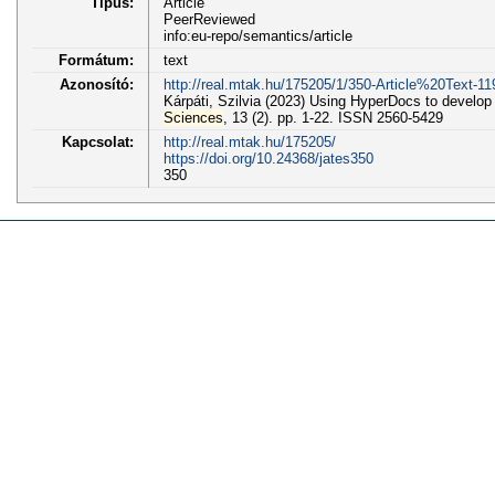
Típus:
Article
PeerReviewed
info:eu-repo/semantics/article
Formátum:
text
Azonosító:
http://real.mtak.hu/175205/1/350-Article%20Text-1
Kárpáti, Szilvia (2023) Using HyperDocs to develop
Sciences
, 13 (2). pp. 1-22. ISSN 2560-5429
Kapcsolat:
http://real.mtak.hu/175205/
https://doi.org/10.24368/jates350
350