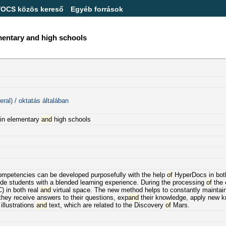
/OCS közös kereső
Egyéb források
mentary and high schools
ral) / oktatás általában
 in elementary
and
high schools
ompetencies can be developed purposefully with the help
of
HyperDocs in bot
vide students with a blended learning experience. During the processing
of
the 
C) in both real
and
virtual space. The new method helps to constantly maintain
they receive answers to their questions, exp
and
their knowledge, apply new 
llustrations
and
text, which are related to the Discovery
of
Mars.