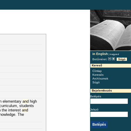
in English
|
magyarul
Betűméret:
Súgó
Kereső
Címlap
Keresés
Archívumok
Súgó
Bejelentkezés
Belépés
h elementary
and
high
curriculum, students
Jelszó
 the interest
and
knowledge. The