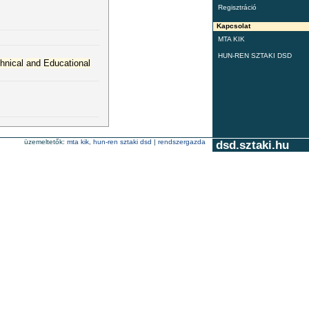
Regisztráció
Kapcsolat
MTA KIK
HUN-REN SZTAKI DSD
hnical
and
Educational
üzemeltetők:
mta kik
,
hun-ren sztaki dsd
|
rendszergazda
dsd.sztaki.hu