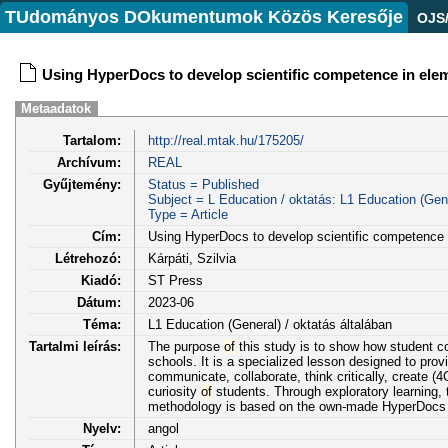
TUdományos DOkumentumok Közös Keresője
OJS
Using HyperDocs to develop scientific competence in ele
Metaadatok
Tartalom:
http://real.mtak.hu/175205/
Archívum:
REAL
Gyűjtemény:
Status = Published
Subject = L Education / oktatás: L1 Education (Gene
Type = Article
Cím:
Using HyperDocs to develop scientific competence
Létrehozó:
Kárpáti, Szilvia
Kiadó:
ST Press
Dátum:
2023-06
Téma:
L1 Education (General) / oktatás általában
Tartalmi leírás:
The purpose
of
this study is to show how student c
schools. It is a specialized lesson designed to pro
communicate, collaborate, think critically, create (4
curiosity
of
students. Through exploratory learning, 
methodology is based on the own-made HyperDocs i
Nyelv:
angol