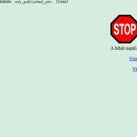
ERROR: not_published_yet. 723467
A hibát napló
Viss
Vi