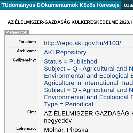
TUdományos DOkumentumok Közös Keresője
OJS
AZ ÉLELMISZER-GAZDASÁG KÜLKERESKEDELME 2023. I.
Metaadatok
Tartalom:
http://repo.aki.gov.hu/4103/
Archívum:
AKI Repository
Gyűjtemény:
Status = Published
Subject = Q - Agricultural and
Environmental and Ecological E
Agriculture in International Tra
Subject = Q - Agricultural and
Environmental and Ecological
Type = Periodical
Cím:
AZ ÉLELMISZER-GAZDASÁG K
negyedév
Létrehozó:
Molnár, Piroska