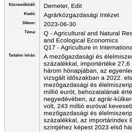
Közreműködő:
Demeter, Edit
Kiadó:
Agrárközgazdasági Intézet
Dátum:
2023-06-30
Téma:
Q - Agricultural and Natural 
and Ecological Economics
Q17 - Agriculture in Internation
Tartalmi leírás:
A mezőgazdasági és élelmiszer
százalékkal, importértéke 27,6
három hónapjában, az egyenleg
vizsgált időszakban a 2022. el
mezőgazdasági és élelmiszeripa
millió eurót, behozatalának érté
negyedévében, az agrár-külker
volt, 243 millió euróval keves
mezőgazdasági és élelmiszerip
százalékkal, az importárindex 
szintjéhez képest 2023 első 