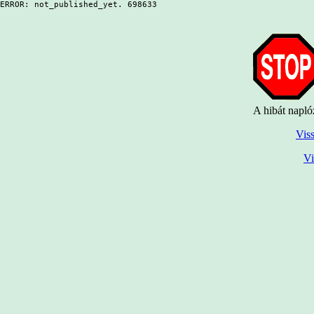
ERROR: not_published_yet. 698633
A hibát napló
Viss
Vi