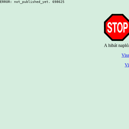
ERROR: not_published_yet. 698625
A hibát napló
Viss
Vi