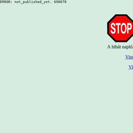
ERROR: not_published_yet. 690678
A hibát napló
Viss
Vi