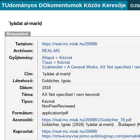
TUdományos DOkumentumok Közös Keresője
OJS
`Iyādat al-marīḍ
Metaadatok
Tartalom:
https://real-ms.mtak.hu/26998/
Archívum:
REAL-MS
Gyűjtemény:
Állapot = Kézirat
Típus = Kézirat
Szakterület = A General Works: AX Not specified / ne
Cím:
`Iyādat al-marīḍ
Létrehozó:
Goldziher, Ignác
Dátum:
1918
Téma:
AX Not specified / nem besorolt
Típus:
Kézirat
NonPeerReviewed
Formátum:
application/pdf
Azonosító:
https://real-ms.mtak.hu/26998/1/Goldziher_78.pdf
Goldziher, Ignác (1918) `Iyādat al-marīḍ. , Budapest (K
Kapcsolat:
https://real-ms.mtak.hu/26998/
https://mta-konyvtar.primo.exlibrisgroup.com/perm