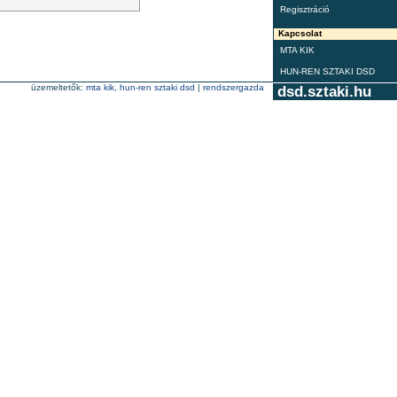
Regisztráció
Kapcsolat
MTA KIK
HUN-REN SZTAKI DSD
üzemeltetők:
mta kik
,
hun-ren sztaki dsd
|
rendszergazda
dsd.sztaki.hu