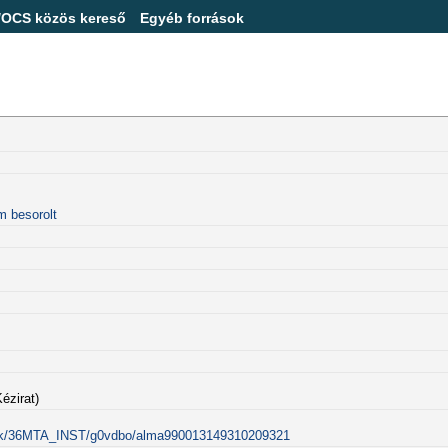
/OCS közös kereső
Egyéb források
m besorolt
ézirat)
alink/36MTA_INST/g0vdbo/alma990013149310209321