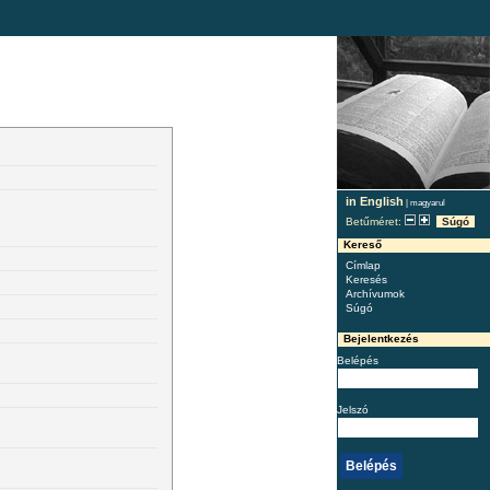
in English
|
magyarul
Betűméret:
Súgó
Kereső
Címlap
Keresés
Archívumok
Súgó
Bejelentkezés
Belépés
Jelszó