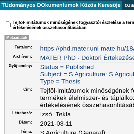
TUdományos DOkumentumok Közös Keresője
OJS
Tejföl-imitátumok minőségének fogyasztói észlelése a ter
értékelésének összehasonlításában
Metaadatok
Tartalom:
https://phd.mater.uni-mate.hu/18
Archívum:
MATER PhD - Doktori Értekezés
Gyűjtemény:
Status = Published
Subject = S Agriculture: S Agricu
Type = Thesis
Cím:
Tejföl-imitátumok minőségének f
termékek élelmiszer- és táplálk
értékelésének összehasonlításá
Létrehozó:
Izsó, Tekla
Dátum:
2021-03-11
Téma:
S Agriculture (General)