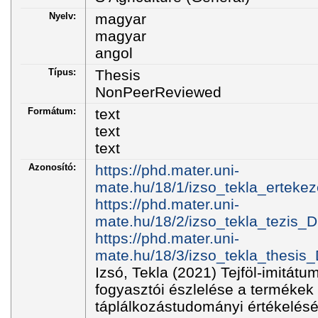
Nyelv:
magyar
magyar
angol
Típus:
Thesis
NonPeerReviewed
Formátum:
text
text
text
Azonosító:
https://phd.mater.uni-
mate.hu/18/1/izso_tekla_erteke
https://phd.mater.uni-
mate.hu/18/2/izso_tekla_tezis_D
https://phd.mater.uni-
mate.hu/18/3/izso_tekla_thesis_
Izsó, Tekla (2021) Tejföl-imitá
fogyasztói észlelése a termékek 
táplálkozástudományi értékelés