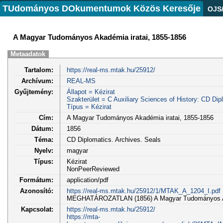
TUdományos DOkumentumok Közös Keresője
OJS
A Magyar Tudományos Akadémia iratai, 1855-1856
Metaadatok
Tartalom:
https://real-ms.mtak.hu/25912/
Archívum:
REAL-MS
Gyűjtemény:
Állapot = Kézirat
Szakterület = C Auxiliary Sciences of History: CD Dip
Típus = Kézirat
Cím:
A Magyar Tudományos Akadémia iratai, 1855-1856
Dátum:
1856
Téma:
CD Diplomatics. Archives. Seals
Nyelv:
magyar
Típus:
Kézirat
NonPeerReviewed
Formátum:
application/pdf
Azonosító:
https://real-ms.mtak.hu/25912/1/MTAK_A_1204_I.pdf
MEGHATÁROZATLAN (1856) A Magyar Tudományos Akad
Kapcsolat:
https://real-ms.mtak.hu/25912/
https://mta-